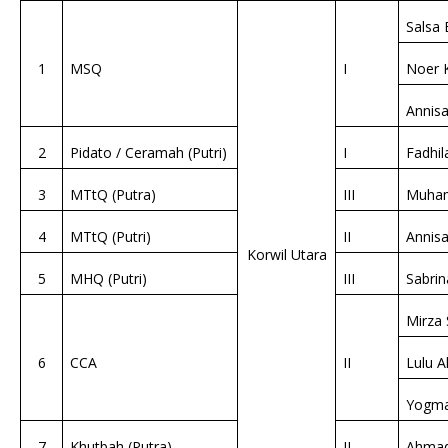
Salsa 
1
MSQ
I
Noer 
Annisa
2
Pidato / Ceramah (Putri)
I
Fadhi
3
MTtQ (Putra)
III
Muham
4
MTtQ (Putri)
II
Annisa
Korwil Utara
5
MHQ (Putri)
III
Sabrin
Mirza 
6
CCA
II
Lulu 
Yogma
7
Khutbah (Putra)
II
Ahmad