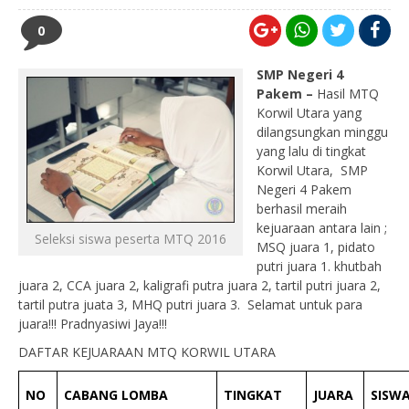
0
SMP Negeri 4
Pakem –
Hasil MTQ
Korwil Utara yang
dilangsungkan minggu
yang lalu di tingkat
Korwil Utara, SMP
Negeri 4 Pakem
berhasil meraih
kejuaraan antara lain ;
Seleksi siswa peserta MTQ 2016
MSQ juara 1, pidato
putri juara 1. khutbah
juara 2, CCA juara 2, kaligrafi putra juara 2, tartil putri juara 2,
tartil putra juata 3, MHQ putri juara 3. Selamat untuk para
juara!!! Pradnyasiwi Jaya!!!
DAFTAR KEJUARAAN MTQ KORWIL UTARA
NO
CABANG LOMBA
TINGKAT
JUARA
SISW