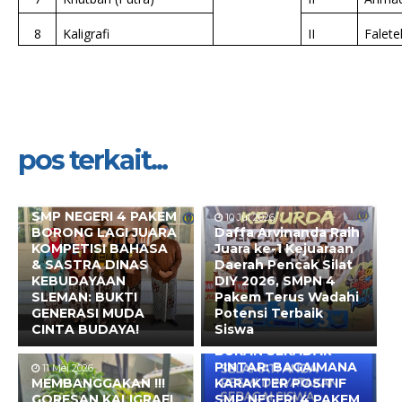
8
Kaligrafi
II
Falet
pos terkait...
10 Jul 2026
SMP NEGERI 4 PAKEM
10 Jul 2026
BORONG LAGI JUARA
Daffa Arvinanda Raih
KOMPETISI BAHASA
Juara ke-1 Kejuaraan
& SASTRA DINAS
Daerah Pencak Silat
KEBUDAYAAN
DIY 2026, SMPN 4
SLEMAN: BUKTI
Pakem Terus Wadahi
GENERASI MUDA
Potensi Terbaik
CINTA BUDAYA!
Siswa
10 Mei 2026
BUKAN SEKADAR
PINTAR: BAGAIMANA
11 Mei 2026
MEMBANGGAKAN !!!
KARAKTER POSITIF
GORESAN KALIGRAFI
SMP NEGERI 4 PAKEM