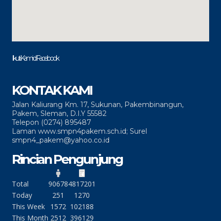
Ikuti Kami di Facebook
KONTAK KAMI
Jalan Kaliurang Km. 17, Sukunan, Pakembinangun,
Pakem, Sleman, D.I.Y 55582
Telepon (0274) 895487
Laman www.smpn4pakem.sch.id; Surel
smpn4_pakem@yahoo.co.id
Rincian Pengunjung
Total
90678
4817201
Today
251
1270
This Week
1572
102188
This Month
2512
396129