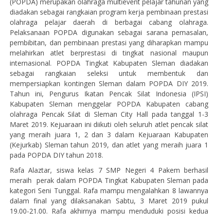
(POPDA) merupakan olahraga multievent pelajar tahunan yang
diadakan sebagai rangkaian program kerja pembinaan prestasi
olahraga pelajar daerah di berbagai cabang olahraga.
Pelaksanaan POPDA digunakan sebagai sarana pemasalan,
pembibitan, dan pembinaan prestasi yang diharapkan mampu
melahirkan atlet berprestasi di tingkat nasional maupun
internasional. POPDA Tingkat Kabupaten Sleman diadakan
sebagai rangkaian seleksi untuk membentuk dan
mempersiapkan kontingen Sleman dalam POPDA DIY 2019.
Tahun ini, Pengurus Ikatan Pencak Silat Indonesia (IPSI)
Kabupaten Sleman menggelar POPDA Kabupaten cabang
olahraga Pencak Silat di Sleman City Hall pada tanggal 1-3
Maret 2019. Kejuaraan ini diikuti oleh seluruh atlet pencak silat
yang meraih juara 1, 2 dan 3 dalam Kejuaraan Kabupaten
(Kejurkab) Sleman tahun 2019, dan atlet yang meraih juara 1
pada POPDA DIY tahun 2018.
Rafa Alaztar, siswa kelas 7 SMP Negeri 4 Pakem berhasil
meraih perak dalam POPDA Tingkat Kabupaten Sleman pada
kategori Seni Tunggal. Rafa mampu mengalahkan 8 lawannya
dalam final yang dilaksanakan Sabtu, 3 Maret 2019 pukul
19.00-21.00. Rafa akhirnya mampu menduduki posisi kedua