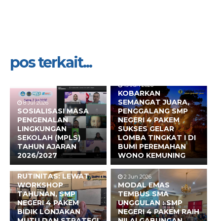
pos terkait...
19 Jun 2026
KOBARKAN
SEMANGAT JUARA,
8 Jul 2026
SOSIALISASI MASA
PENGGALANG SMP
PENGENALAN
NEGERI 4 PAKEM
LINGKUNGAN
SUKSES GELAR
SEKOLAH (MPLS)
LOMBA TINGKAT I DI
TAHUN AJARAN
BUMI PEREMAHAN
2026/2027
WONO KEMUNING
17 Jun 2026
BUKAN SEKADAR
RUTINITAS: LEWAT
2 Jun 2026
WORKSHOP
MODAL EMAS
TAHUNAN, SMP
TEMBUS SMA
NEGERI 4 PAKEM
UNGGULAN : SMP
BIDIK LONJAKAN
NEGERI 4 PAKEM RAIH
MUTU DAN STRATEGI
NILAI GABUNGAN