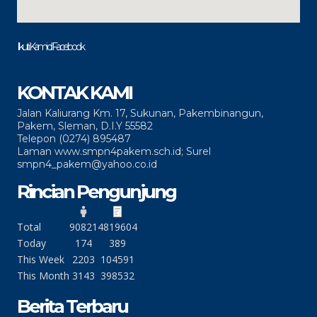
Ikuti Kami di Facebook
KONTAK KAMI
Jalan Kaliurang Km. 17, Sukunan, Pakembinangun,
Pakem, Sleman, D.I.Y 55582
Telepon (0274) 895487
Laman www.smpn4pakem.sch.id; Surel
smpn4_pakem@yahoo.co.id
Rincian Pengunjung
Total
90821
4819604
Today
174
389
This Week
2203
104591
This Month
3143
398532
Berita Terbaru