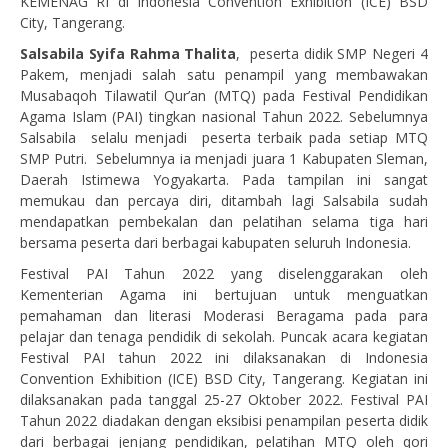
KEMENAG RI di Indonesia Convention Exhibition (ICE) BSD
City, Tangerang.
Salsabila Syifa Rahma Thalita
, peserta didik SMP Negeri 4
Pakem, menjadi salah satu penampil yang membawakan
Musabaqoh Tilawatil Qur’an (MTQ) pada Festival Pendidikan
Agama Islam (PAI) tingkan nasional Tahun 2022. Sebelumnya
Salsabila selalu menjadi peserta terbaik pada setiap MTQ
SMP Putri. Sebelumnya ia menjadi juara 1 Kabupaten Sleman,
Daerah Istimewa Yogyakarta. Pada tampilan ini sangat
memukau dan percaya diri, ditambah lagi Salsabila sudah
mendapatkan pembekalan dan pelatihan selama tiga hari
bersama peserta dari berbagai kabupaten seluruh Indonesia.
Festival PAI Tahun 2022 yang diselenggarakan oleh
Kementerian Agama ini bertujuan untuk menguatkan
pemahaman dan literasi Moderasi Beragama pada para
pelajar dan tenaga pendidik di sekolah. Puncak acara kegiatan
Festival PAI tahun 2022 ini dilaksanakan di Indonesia
Convention Exhibition (ICE) BSD City, Tangerang. Kegiatan ini
dilaksanakan pada tanggal 25-27 Oktober 2022. Festival PAI
Tahun 2022 diadakan dengan eksibisi penampilan peserta didik
dari berbagai jenjang pendidikan, pelatihan MTQ oleh qori