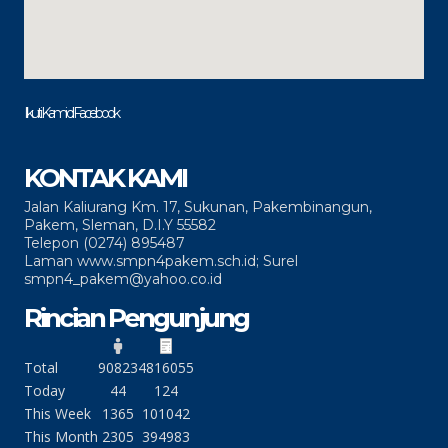
Ikuti Kami di Facebook
KONTAK KAMI
Jalan Kaliurang Km. 17, Sukunan, Pakembinangun,
Pakem, Sleman, D.I.Y 55582
Telepon (0274) 895487
Laman www.smpn4pakem.sch.id; Surel
smpn4_pakem@yahoo.co.id
Rincian Pengunjung
Total
90823
4816055
Today
44
124
This Week
1365
101042
This Month
2305
394983