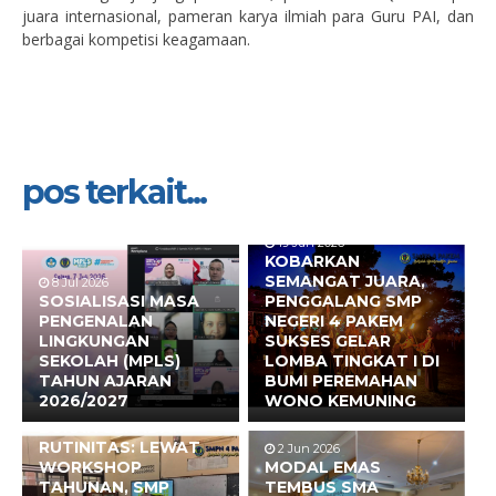
juara internasional, pameran karya ilmiah para Guru PAI, dan
berbagai kompetisi keagamaan.
pos terkait...
19 Jun 2026
KOBARKAN
SEMANGAT JUARA,
8 Jul 2026
SOSIALISASI MASA
PENGGALANG SMP
PENGENALAN
NEGERI 4 PAKEM
LINGKUNGAN
SUKSES GELAR
SEKOLAH (MPLS)
LOMBA TINGKAT I DI
TAHUN AJARAN
BUMI PEREMAHAN
2026/2027
WONO KEMUNING
17 Jun 2026
BUKAN SEKADAR
RUTINITAS: LEWAT
2 Jun 2026
WORKSHOP
MODAL EMAS
TAHUNAN, SMP
TEMBUS SMA