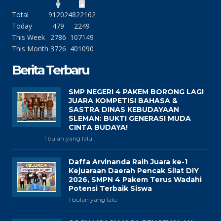
Total
91202
4822162
Today
479
2249
This Week
2786
107149
This Month
3726
401090
Berita Terbaru
SMP NEGERI 4 PAKEM BORONG LAGI
JUARA KOMPETISI BAHASA &
SASTRA DINAS KEBUDAYAAN
SLEMAN: BUKTI GENERASI MUDA
CINTA BUDAYA!
1 bulan yang lalu
Daffa Arvinanda Raih Juara ke-1
Kejuaraan Daerah Pencak Silat DIY
2026, SMPN 4 Pakem Terus Wadahi
Potensi Terbaik Siswa
1 bulan yang lalu