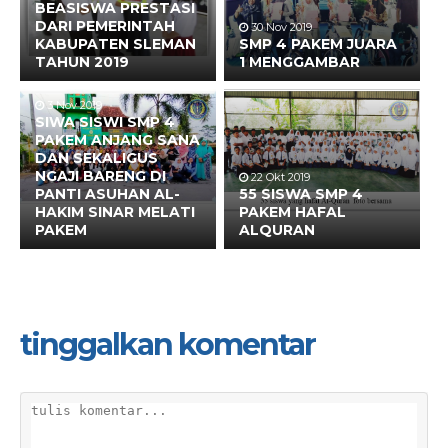
BEASISWA PRESTASI
DARI PEMERINTAH
30 Nov 2019
KABUPATEN SLEMAN
SMP 4 PAKEM JUARA
TAHUN 2019
1 MENGGAMBAR
3 Nov 2019
SIWA SISWI SMP 4
PAKEM ANJANG SANA
DAN SEKALIGUS
NGAJI BARENG DI
22 Okt 2019
PANTI ASUHAN AL-
55 SISWA SMP 4
HAKIM SINAR MELATI
PAKEM HAFAL
PAKEM
ALQURAN
tinggalkan komentar