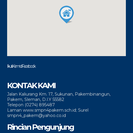
Ikuti Kami di Facebook
KONTAK KAMI
Jalan Kaliurang Km. 17, Sukunan, Pakembinangun,
Pakem, Sleman, D.I.Y 55582
Telepon (0274) 895487
Laman www.smpn4pakem.sch.id; Surel
smpn4_pakem@yahoo.co.id
Rincian Pengunjung