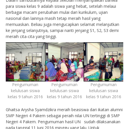
Dalam sambutannya Kepala Sekolah menyampaikan bahwa
para siswa kelas 9 adalah siswa yang hebat, setelah melaui
berbagai macam perubahan mulai dari kurikulum, ujian
nasional dan lainnya masih tetap meraih hasil yang
memuaskan. Beliau juga mengucapkan selamat melanjutkan
ke jenjang selanjutnya, sampai nanti jenjang S1, S2, S3 demi
meraih cita-cita yang tinggi.
Pengumuman
Pengumuman
Pengumuman
kelulusan siswa
kelulusan siswa
kelulusan siswa
kelas 9 tahun 2016
kelas 9 tahun 2016
kelas 9 tahun 2016
Ghaitsa Arysha Syamdzikra meraih beasiswa dari ikatan alumni
SMP Negeri 4 Pakem sebagai peraih nilai UN tertinggi di SMP
Negeri 4 Pakem. Pengumuman hasil UN sudah dilaksanakan
pada tanggal 11 Juni 2016 minggu yang lalu. Untuk