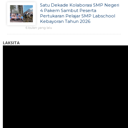
Satu Dekade Kolaborasi SMP Negeri
4 Pakem Sambut Peserta
Pertukaran Pelajar SMP Labschool
Kebayoran Tahun 2026
6 bulan yang lalu
LAKSITA