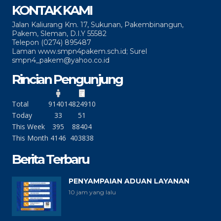
KONTAK KAMI
Jalan Kaliurang Km. 17, Sukunan, Pakembinangun,
Pakem, Sleman, D.I.Y 55582
Telepon (0274) 895487
Laman www.smpn4pakem.sch.id; Surel
smpn4_pakem@yahoo.co.id
Rincian Pengunjung
Total
91401
4824910
Today
33
51
This Week
395
88404
This Month
4146
403838
Berita Terbaru
PENYAMPAIAN ADUAN LAYANAN
10 jam yang lalu