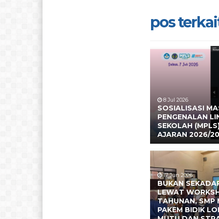
pos terkait
8 Jul 2026
SOSIALISASI M
PENGENALAN L
SEKOLAH (MPLS
AJARAN 2026/2
17 Jun 2026
BUKAN SEKADAR
LEWAT WORKS
TAHUNAN, SMP 
PAKEM BIDIK L
MUTU DAN STR