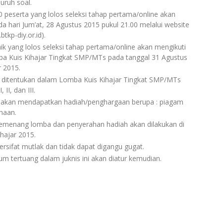
uruh soal.
eserta yang lolos seleksi tahap pertama/online akan
a hari Jum’at, 28 Agustus 2015 pukul 21.00 melalui website
kp-diy.or.id).
ik yang lolos seleksi tahap pertama/online akan mengikuti
ba Kuis Kihajar Tingkat SMP/MTs pada tanggal 31 Agustus
r 2015.
ditentukan dalam Lomba Kuis Kihajar Tingkat SMP/MTs
, II, dan III.
akan mendapatkan hadiah/penghargaan berupa : piagam
naan.
enang lomba dan penyerahan hadiah akan dilakukan di
ihajar 2015.
ersifat mutlak dan tidak dapat digangu gugat.
um tertuang dalam juknis ini akan diatur kemudian.