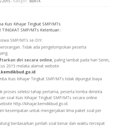
u 2015
-
Kategori :
BERITA
ba Kuis Kihajar Tingkat SMP/MTs
 TINGKAT SMP/MTs Ketentuan :
 siswa SMP/MTs se-DIY.
perorangan. Tidak ada pengelompokan peserta
jang.
tarkan diri secara online
, paling lambat pada hari Senin,
tus 2015 melalui alamat website
r.kemdikbud.go.id
ba Kuis Kihajar Tingkat SMP/MTs tidak dipungut biaya
uk proses seleksi tahap pertama, peserta lomba diminta
an soal Kuis Kihajar Tingkat SMP/MTs secara online
ebsite http://kihajar.kemdikbud.go.id.
beri kesempatan untuk mengerjakan lima paket soal per
dihitung berdasarkan jumlah soal benar dan waktu tercepat