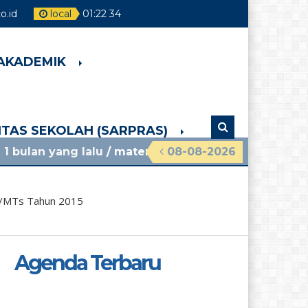
.id
local
01
:
22
35
 AKADEMIK
LITAS SEKOLAH (SARPRAS)
lalu
/ materi sosialisasi mpls ramah 2026 smpn 4 
08-08-2026
MP/MTs Tahun 2015
Agenda Terbaru