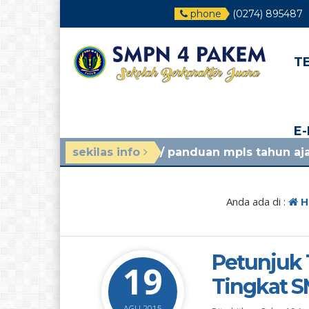
phone
(0274) 895487
T
E
gu yang lalu
sekilas info
/ panduan mpls tahun ajaran 2026/202
Anda ada di :
H
Petunjuk 
19
Tingkat S
AGU 2015