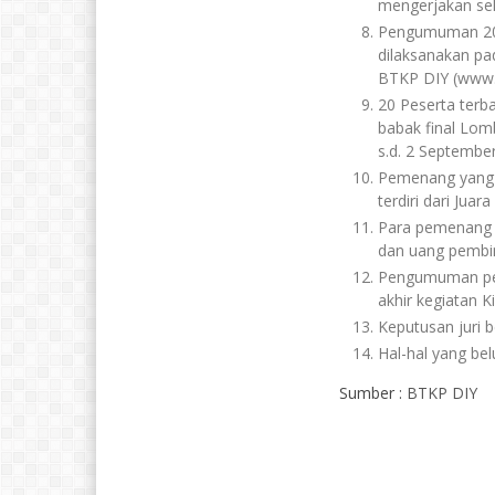
mengerjakan sel
Pengumuman 20 p
dilaksanakan pad
BTKP DIY (www.bt
20 Peserta terba
babak final Lom
s.d. 2 Septembe
Pemenang yang 
terdiri dari Juara I
Para pemenang 
dan uang pembi
Pengumuman pem
akhir kegiatan K
Keputusan juri b
Hal-hal yang bel
Sumber :
BTKP DIY