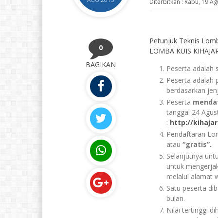
Diterbitkan :
Rabu, 19 Ag
Petunjuk Teknis Lom
0
LOMBA KUIS KIHAJAR
BAGIKAN
Peserta adalah
Peserta adalah 
berdasarkan jen
Peserta
mendaf
tanggal 24 Agus
:
http://kihaja
Pendaftaran Lom
atau
“gratis”.
Selanjutnya unt
untuk mengerjak
melalui alamat w
Satu peserta di
bulan.
Nilai tertinggi 