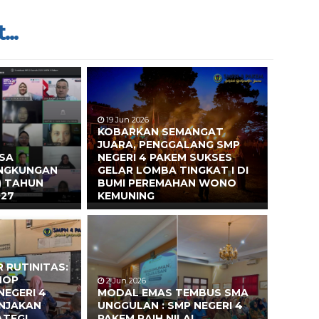
...
19 Jun 2026
KOBARKAN SEMANGAT
JUARA, PENGGALANG SMP
ASA
NEGERI 4 PAKEM SUKSES
INGKUNGAN
GELAR LOMBA TINGKAT I DI
) TAHUN
BUMI PEREMAHAN WONO
027
KEMUNING
 RUTINITAS:
HOP
2 Jun 2026
NEGERI 4
MODAL EMAS TEMBUS SMA
ONJAKAN
UNGGULAN : SMP NEGERI 4
ATEGI
PAKEM RAIH NILAI