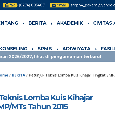
fax
(0274) 895487
email
smpn4_pakem@yahoo.co
ENTANG
BERITA
AKADEMIK
CIVITAS
-KONSELING
SPMB
ADIWIYATA
FASI
7, lihat di pengumuman terbaru!
1 bulan yang 
ome
/
BERITA
/
Petunjuk Teknis Lomba Kuis Kihajar Tingkat S
Teknis Lomba Kuis Kihajar
MP/MTs Tahun 2015