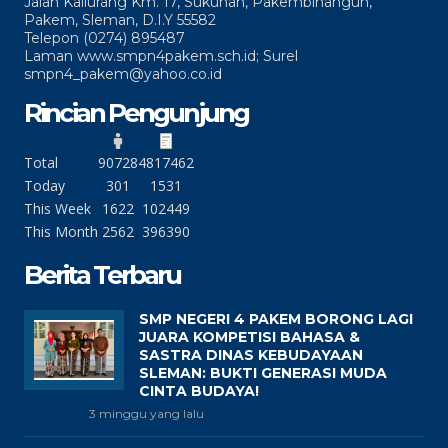
Jalan Kaliurang Km. 17, Sukunan, Pakembinangun,
Pakem, Sleman, D.I.Y 55582
Telepon (0274) 895487
Laman www.smpn4pakem.sch.id; Surel
smpn4_pakem@yahoo.co.id
Rincian Pengunjung
Total
90728
4817462
Today
301
1531
This Week
1622
102449
This Month
2562
396390
Berita Terbaru
SMP NEGERI 4 PAKEM BORONG LAGI
JUARA KOMPETISI BAHASA &
SASTRA DINAS KEBUDAYAAN
SLEMAN: BUKTI GENERASI MUDA
CINTA BUDAYA!
3 minggu yang lalu