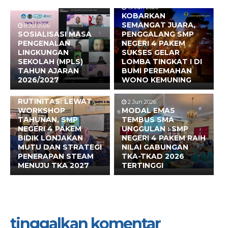
19 Jun 2026
KOBARKAN
SEMANGAT JUARA,
8 Jul 2026
SOSIALISASI MASA
PENGGALANG SMP
PENGENALAN
NEGERI 4 PAKEM
LINGKUNGAN
SUKSES GELAR
SEKOLAH (MPLS)
LOMBA TINGKAT I DI
TAHUN AJARAN
BUMI PEREMAHAN
2026/2027
WONO KEMUNING
17 Jun 2026
BUKAN SEKADAR
RUTINITAS: LEWAT
2 Jun 2026
WORKSHOP
MODAL EMAS
TAHUNAN, SMP
TEMBUS SMA
NEGERI 4 PAKEM
UNGGULAN : SMP
BIDIK LONJAKAN
NEGERI 4 PAKEM RAIH
MUTU DAN STRATEGI
NILAI GABUNGAN
PENERAPAN STEAM
TKA-TKAD 2026
MENUJU TKA 2027
TERTINGGI
tinggalkan komentar