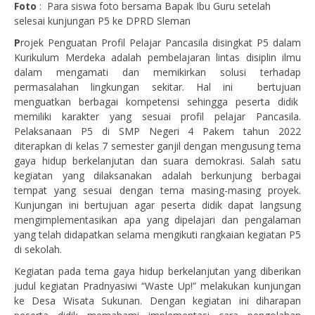
Foto
: Para siswa foto bersama Bapak Ibu Guru setelah
selesai kunjungan P5 ke DPRD Sleman
P
rojek Penguatan Profil Pelajar Pancasila disingkat P5 dalam
Kurikulum Merdeka adalah pembelajaran lintas disiplin ilmu
dalam mengamati dan memikirkan solusi terhadap
permasalahan lingkungan sekitar. Hal ini bertujuan
menguatkan berbagai kompetensi sehingga peserta didik
memiliki karakter yang sesuai profil pelajar Pancasila.
Pelaksanaan P5 di SMP Negeri 4 Pakem tahun 2022
diterapkan di kelas 7 semester ganjil dengan mengusung tema
gaya hidup berkelanjutan dan suara demokrasi. Salah satu
kegiatan yang dilaksanakan adalah berkunjung berbagai
tempat yang sesuai dengan tema masing-masing proyek.
Kunjungan ini bertujuan agar peserta didik dapat langsung
mengimplementasikan apa yang dipelajari dan pengalaman
yang telah didapatkan selama mengikuti rangkaian kegiatan P5
di sekolah.
Kegiatan pada tema gaya hidup berkelanjutan yang diberikan
judul kegiatan Pradnyasiwi “Waste Up!” melakukan kunjungan
ke Desa Wisata Sukunan. Dengan kegiatan ini diharapan