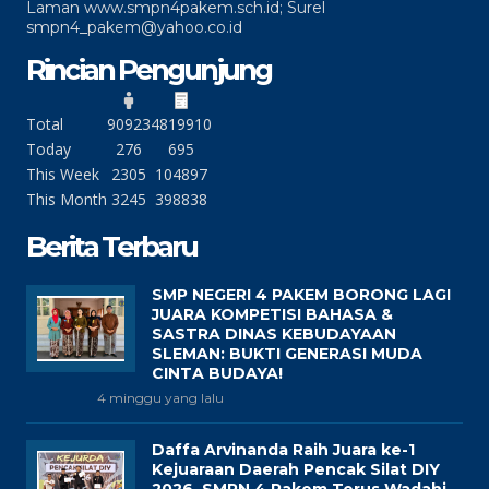
Laman www.smpn4pakem.sch.id; Surel
smpn4_pakem@yahoo.co.id
Rincian Pengunjung
Total
90923
4819910
Today
276
695
This Week
2305
104897
This Month
3245
398838
Berita Terbaru
SMP NEGERI 4 PAKEM BORONG LAGI
JUARA KOMPETISI BAHASA &
SASTRA DINAS KEBUDAYAAN
SLEMAN: BUKTI GENERASI MUDA
CINTA BUDAYA!
4 minggu yang lalu
Daffa Arvinanda Raih Juara ke-1
Kejuaraan Daerah Pencak Silat DIY
2026, SMPN 4 Pakem Terus Wadahi