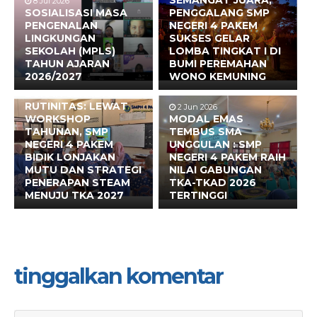
8 Jul 2026
SOSIALISASI MASA
PENGGALANG SMP
PENGENALAN
NEGERI 4 PAKEM
LINGKUNGAN
SUKSES GELAR
SEKOLAH (MPLS)
LOMBA TINGKAT I DI
TAHUN AJARAN
BUMI PEREMAHAN
2026/2027
WONO KEMUNING
17 Jun 2026
BUKAN SEKADAR
RUTINITAS: LEWAT
2 Jun 2026
WORKSHOP
MODAL EMAS
TAHUNAN, SMP
TEMBUS SMA
NEGERI 4 PAKEM
UNGGULAN : SMP
BIDIK LONJAKAN
NEGERI 4 PAKEM RAIH
MUTU DAN STRATEGI
NILAI GABUNGAN
PENERAPAN STEAM
TKA-TKAD 2026
MENUJU TKA 2027
TERTINGGI
tinggalkan komentar