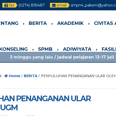
fax
(0274) 895487
email
smpn4_pakem@yahoo.co
ENTANG
BERITA
AKADEMIK
CIVITAS
-KONSELING
SPMB
ADIWIYATA
FASI
ang lalu
/ jadwal pelajaran 13-17 juli 2026 dan info
i :
Home
/
BERITA
/
PENYULUHAN PENANGANAN ULAR OLEH
HAN PENANGANAN ULAR
 UGM