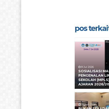
pos terkait
8 Jul 2026
SOSIALISASI M
PENGENALAN L
SEKOLAH (MPLS
AJARAN 2026/2
17 Jun 2026
BUKAN SEKADAR