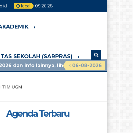
.id
local
09
:
26
29
 AKADEMIK
LITAS SEKOLAH (SARPRAS)
 lainnya, lihat pengumuman terbaru!
06-08-2026
3 minggu 
 TIM UGM
Agenda Terbaru