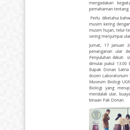
mengadakan kegiat
pemahaman tentang u
Perlu diketahui bahw
musim kering dengan
musim hujan, telur-tel
sering menjumpai ul
Jumat, 17 Januar
penanganan ular 
Penyuluhan diikuti 
dimulai pukul 13.00
Bapak Donan Satria
dosen Laboratorium 
Museum Biologi UGM
Biologi yang merup
mendalali ular, buay
binaan Pak Donan.