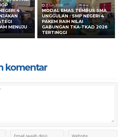
HOP
2 Jun 2026
NEGERI 4
MODAL EMAS TEMBUS SMA
ONJAKAN
UNGGULAN : SMP NEGERI 4
ATEGI
PAKEM RAIH NILAI
EAM MENUJU
GABUNGAN TKA-TKAD 2026
TERTINGGI
n komentar