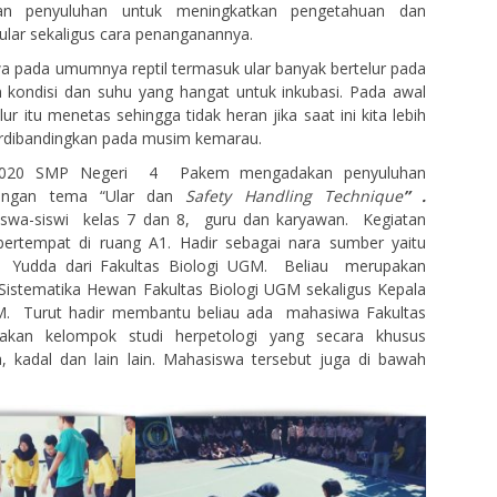
an penyuluhan untuk meningkatkan pengetahuan dan
lar sekaligus cara penanganannya.
a pada umumnya reptil termasuk ular banyak bertelur pada
 kondisi dan suhu yang hangat untuk inkubasi. Pada awal
ur itu menetas sehingga tidak heran jika saat ini kita lebih
ardibandingkan pada musim kemarau.
i 2020 SMP Negeri 4 Pakem mengadakan penyuluhan
dengan tema “Ular dan
Safety Handling Technique
”
.
siswa-siswi kelas 7 dan 8, guru dan karyawan. Kegiatan
 bertempat di ruang A1. Hadir sebagai nara sumber yaitu
 Yudda dari Fakultas Biologi UGM. Beliau merupakan
Sistematika Hewan Fakultas Biologi UGM sekaligus Kepala
. Turut hadir membantu beliau ada mahasiwa Fakultas
akan kelompok studi herpetologi yang secara khusus
a, kadal dan lain lain. Mahasiswa tersebut juga di bawah