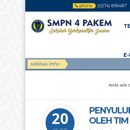
phone
(0274) 895487
T
E
sekilas info
3 minggu y
Anda ada d
PENYULU
20
OLEH TIM
JAN 2020