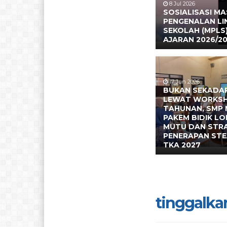
8 Jul 2026
SOSIALISASI M
PENGENALAN L
SEKOLAH (MPLS
AJARAN 2026/2
17 Jun 2026
BUKAN SEKADAR
LEWAT WORKS
TAHUNAN, SMP 
PAKEM BIDIK L
MUTU DAN STR
PENERAPAN ST
TKA 2027
tinggalka