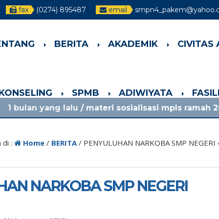
fax
(0274) 895487
email
smpn4_pakem@yahoo.c
ENTANG
BERITA
AKADEMIK
CIVITAS
-KONSELING
SPMB
ADIWIYATA
FASI
alu
/ materi sosialisasi mpls ramah 2026 smpn 4 p
 di :
Home
/
BERITA
/
PENYULUHAN NARKOBA SMP NEGERI 
HAN NARKOBA SMP NEGERI