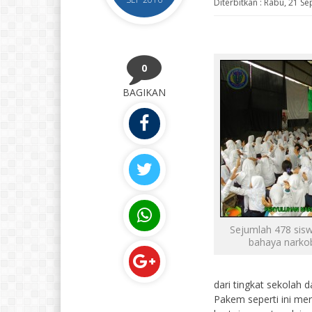
Diterbitkan :
Rabu, 21 Se
0
BAGIKAN
Sejumlah 478 sis
bahaya narko
dari tingkat sekolah 
Pakem seperti ini me