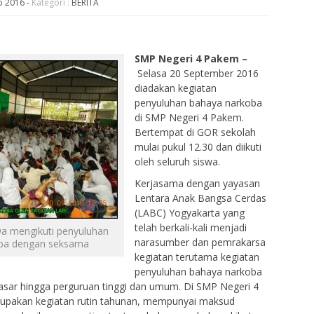
p 2016
-
Kategori :
BERITA
SMP Negeri 4 Pakem –
Selasa 20 September 2016
diadakan kegiatan
penyuluhan bahaya narkoba
di SMP Negeri 4 Pakem.
Bertempat di GOR sekolah
mulai pukul 12.30 dan diikuti
oleh seluruh siswa.
Kerjasama dengan yayasan
Lentara Anak Bangsa Cerdas
(LABC) Yogyakarta yang
telah berkali-kali menjadi
wa mengikuti penyuluhan
narasumber dan pemrakarsa
ba dengan seksama
kegiatan terutama kegiatan
penyuluhan bahaya narkoba
dasar hingga perguruan tinggi dan umum. Di SMP Negeri 4
rupakan kegiatan rutin tahunan, mempunyai maksud