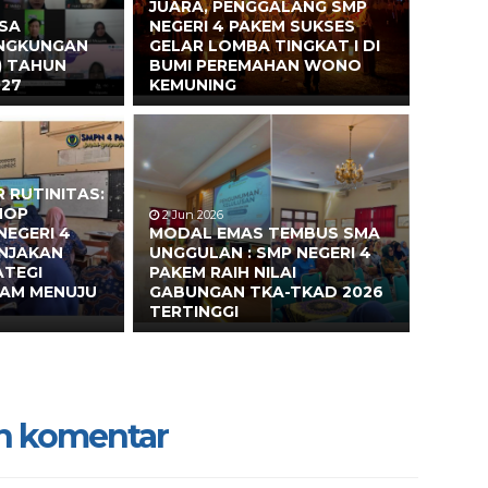
JUARA, PENGGALANG SMP
ASA
NEGERI 4 PAKEM SUKSES
INGKUNGAN
GELAR LOMBA TINGKAT I DI
) TAHUN
BUMI PEREMAHAN WONO
027
KEMUNING
 RUTINITAS:
HOP
2 Jun 2026
NEGERI 4
MODAL EMAS TEMBUS SMA
ONJAKAN
UNGGULAN : SMP NEGERI 4
ATEGI
PAKEM RAIH NILAI
EAM MENUJU
GABUNGAN TKA-TKAD 2026
TERTINGGI
n komentar