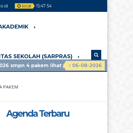
o.id
local
15
:
47
55
 AKADEMIK
LITAS SEKOLAH (SARPRAS)
akem lihat pengumuman terbaru
06-08-2026
4 PAKEM
Agenda Terbaru