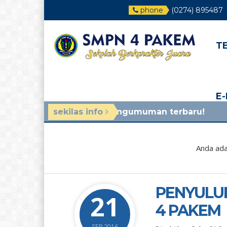
phone
(0274) 895487
T
E
, lihat di pengumuman terbaru!
sekilas info
1 bulan yang l
Anda ada
PENYULU
21
4 PAKEM
SEP 2016