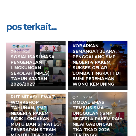
pos terkait...
19 Jun 2026
KOBARKAN
SEMANGAT JUARA,
8 Jul 2026
SOSIALISASI MASA
PENGGALANG SMP
PENGENALAN
NEGERI 4 PAKEM
LINGKUNGAN
SUKSES GELAR
SEKOLAH (MPLS)
LOMBA TINGKAT I DI
TAHUN AJARAN
BUMI PEREMAHAN
2026/2027
WONO KEMUNING
17 Jun 2026
BUKAN SEKADAR
RUTINITAS: LEWAT
2 Jun 2026
WORKSHOP
MODAL EMAS
TAHUNAN, SMP
TEMBUS SMA
NEGERI 4 PAKEM
UNGGULAN : SMP
BIDIK LONJAKAN
NEGERI 4 PAKEM RAIH
MUTU DAN STRATEGI
NILAI GABUNGAN
PENERAPAN STEAM
TKA-TKAD 2026
MENUJU TKA 2027
TERTINGGI