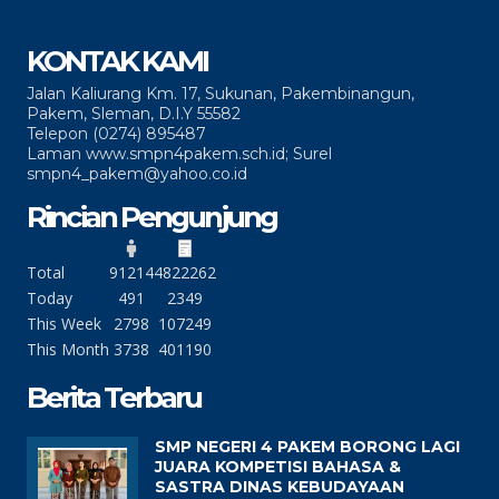
KONTAK KAMI
Jalan Kaliurang Km. 17, Sukunan, Pakembinangun,
Pakem, Sleman, D.I.Y 55582
Telepon (0274) 895487
Laman www.smpn4pakem.sch.id; Surel
smpn4_pakem@yahoo.co.id
Rincian Pengunjung
Total
91214
4822262
Today
491
2349
This Week
2798
107249
This Month
3738
401190
Berita Terbaru
SMP NEGERI 4 PAKEM BORONG LAGI
JUARA KOMPETISI BAHASA &
SASTRA DINAS KEBUDAYAAN