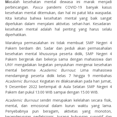
M
asalah kesehatan mental dewasa ini marak menjadi
perbincangan.
Pasca
pandemi COVID-19 banyak kasus
kesehatan mental ditemukan, dan hal ini patut kita waspadai.
Kita ketahui bahwa kesehatan mental yang baik sangat
diperlukan dalam menjalani aktivitas sehari-hari. Kesadaran
kesehatan mental adalah hal penting yang harus selalu
diperhatikan.
Maraknya permasalahan ini tidak membuat SMP Negeri 4
Pakem berdiam diri. Sadar dan peduli akan permasahalan
kesehatan mental khususnya peserta didik, SMP Negeri 4
Pakem bergerak dan bekerja sama dengan mahasiswa dari
UNY mengadakan kegiatan penyuluhan mengenai kesehatan
mental bertema
Academic Burnout
. Lima mahasiswa
mendampingi peserta didik kelas 7 hingga 9 membahas
Academic
Burnout
. Kegiatan ini dilaksanakan pada hari Jumat,
9 Desember 2022 bertempat di Aula Selatan SMP Negeri 4
Pakem dari pukul 13.00 WIB sampai dengan 15.00 WIB.
Academic Burnout
sendiri merupakan kelelahan secara fisik,
mental, dan emosional dalam kurun waktu yang lama.
Penyebabnya pun beragam, aktivitas yang monoton,
kecenderungan perfeksionis, kurang hubungan suportif dan