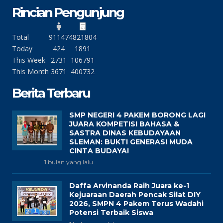
Rincian Pengunjung
Total
91147
4821804
Today
424
1891
This Week
2731
106791
This Month
3671
400732
Berita Terbaru
SMP NEGERI 4 PAKEM BORONG LAGI
JUARA KOMPETISI BAHASA &
SASTRA DINAS KEBUDAYAAN
SLEMAN: BUKTI GENERASI MUDA
CINTA BUDAYA!
1 bulan yang lalu
Daffa Arvinanda Raih Juara ke-1
Kejuaraan Daerah Pencak Silat DIY
2026, SMPN 4 Pakem Terus Wadahi
Potensi Terbaik Siswa