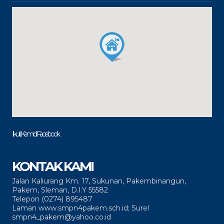
Ikuti Kami di Facebook
KONTAK KAMI
Jalan Kaliurang Km. 17, Sukunan, Pakembinangun,
Pakem, Sleman, D.I.Y 55582
Telepon (0274) 895487
Laman www.smpn4pakem.sch.id; Surel
smpn4_pakem@yahoo.co.id