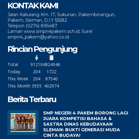
KONTAK KAMI
Jalan Kaliurang Km. 17, Sukunan, Pakembinangun,
Pakem, Sleman, D.I.Y 55582
Telepon (0274) 895487
Laman www.smpn4pakem.sch.id; Surel
smpn4_pakem@yahoo.co.id
Rincian Pengunjung
Total
91210
4824046
Today
204
1722
This Week
204
87540
This Month
3955
402974
Berita Terbaru
SMP NEGERI 4 PAKEM BORONG LAGI
JUARA KOMPETISI BAHASA &
SASTRA DINAS KEBUDAYAAN
SLEMAN: BUKTI GENERASI MUDA
CINTA BUDAYA!