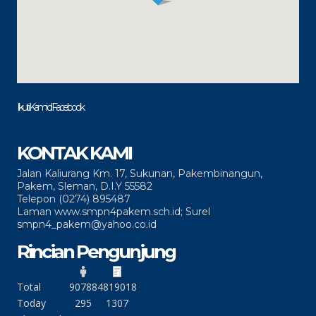
Ikuti Kami di Facebook
KONTAK KAMI
Jalan Kaliurang Km. 17, Sukunan, Pakembinangun,
Pakem, Sleman, D.I.Y 55582
Telepon (0274) 895487
Laman www.smpn4pakem.sch.id; Surel
smpn4_pakem@yahoo.co.id
Rincian Pengunjung
Total
90788
4819018
Today
295
1307