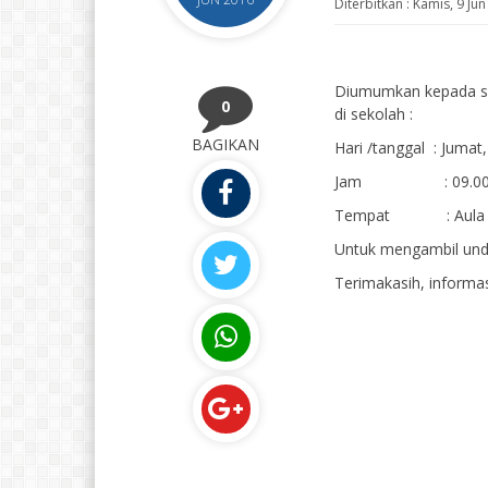
Diterbitkan :
Kamis, 9 Ju
Diumumkan kepada se
0
di sekolah :
BAGIKAN
Hari /tanggal : Jumat,
Jam : 09.00 
Tempat : Aula 
Untuk mengambil un
Terimakasih, informa