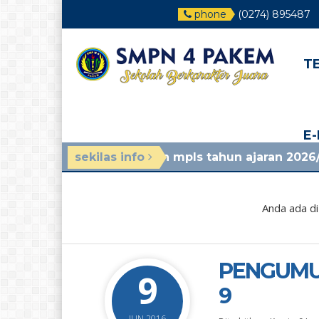
phone
(0274) 895487
T
E
 lalu
/ panduan mpls tahun ajaran 2026/2027, liha
sekilas info
Anda ada di
PENGUMU
9
9
JUN 2016