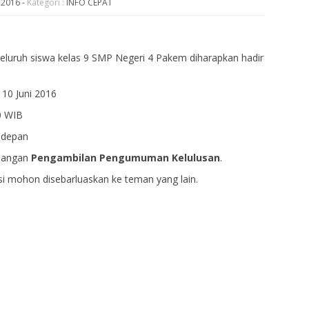
n 2016
-
Kategori :
INFO CEPAT
luruh siswa kelas 9 SMP Negeri 4 Pakem diharapkan hadir
 10 Juni 2016
WIB
depan
dangan
Pengambilan Pengumuman Kelulusan
.
si mohon disebarluaskan ke teman yang lain.