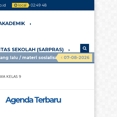
.id
local
02
:
49
49
 AKADEMIK
LITAS SEKOLAH (SARPRAS)
ateri sosialisasi mpls ramah 2026 smpn 4 pakem l
07-08-2026
A KELAS 9
Agenda Terbaru