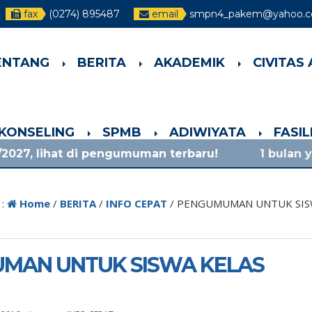
fax
(0274) 895487
email
smpn4_pakem@yahoo.co
ENTANG
BERITA
AKADEMIK
CIVITAS
-KONSELING
SPMB
ADIWIYATA
FASI
t di pengumuman terbaru!
1 bulan yang lalu
/ m
 :
Home
/
BERITA
/
INFO CEPAT
/
PENGUMUMAN UNTUK SISW
MAN UNTUK SISWA KELAS