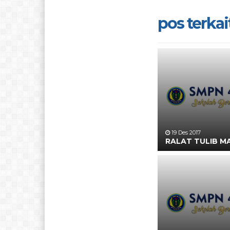
pos terkait
19 Des 2017
RALAT TULIB M