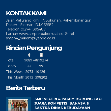
KONTAK KAMI
Jalan Kaliurang Km. 17, Sukunan, Pakembinangun,
Pakem, Sleman, D.I.Y 55582
Telepon (0274) 895487
Laman www.smpn4pakem.sch.id; Surel
smpn4_pakem@yahoo.co.id
Rincian Pengunjung
Total
90897
4819274
Today
44
59
This Week
2073
104261
This Month
3013
398202
Berita Terbaru
SMP NEGERI 4 PAKEM BORONG LAGI
JUARA KOMPETISI BAHASA &
SASTRA DINAS KEBUDAYAAN