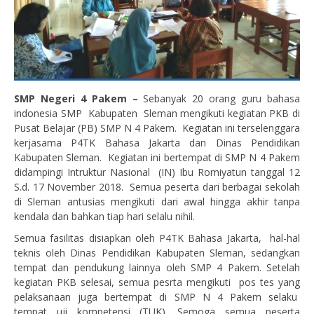
SMP Negeri 4 Pakem –
Sebanyak 20 orang guru bahasa
indonesia SMP Kabupaten Sleman mengikuti kegiatan PKB di
Pusat Belajar (PB) SMP N 4 Pakem. Kegiatan ini terselenggara
kerjasama P4TK Bahasa Jakarta dan Dinas Pendidikan
Kabupaten Sleman. Kegiatan ini bertempat di SMP N 4 Pakem
didampingi Intruktur Nasional (IN) Ibu Romiyatun tanggal 12
S.d. 17 November 2018. Semua peserta dari berbagai sekolah
di Sleman antusias mengikuti dari awal hingga akhir tanpa
kendala dan bahkan tiap hari selalu nihil.
Semua fasilitas disiapkan oleh P4TK Bahasa Jakarta, hal-hal
teknis oleh Dinas Pendidikan Kabupaten Sleman, sedangkan
tempat dan pendukung lainnya oleh SMP 4 Pakem. Setelah
kegiatan PKB selesai, semua pesrta mengikuti pos tes yang
pelaksanaan juga bertempat di SMP N 4 Pakem selaku
tempat uji kompetensi (TUK). Semoga semua peserta