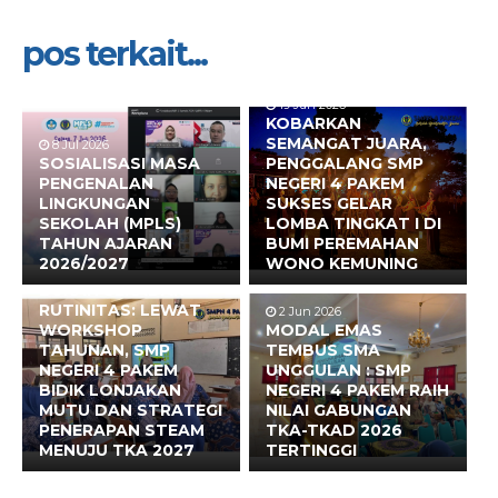
pos terkait...
19 Jun 2026
KOBARKAN
SEMANGAT JUARA,
8 Jul 2026
SOSIALISASI MASA
PENGGALANG SMP
PENGENALAN
NEGERI 4 PAKEM
LINGKUNGAN
SUKSES GELAR
SEKOLAH (MPLS)
LOMBA TINGKAT I DI
TAHUN AJARAN
BUMI PEREMAHAN
2026/2027
WONO KEMUNING
17 Jun 2026
BUKAN SEKADAR
RUTINITAS: LEWAT
2 Jun 2026
WORKSHOP
MODAL EMAS
TAHUNAN, SMP
TEMBUS SMA
NEGERI 4 PAKEM
UNGGULAN : SMP
BIDIK LONJAKAN
NEGERI 4 PAKEM RAIH
MUTU DAN STRATEGI
NILAI GABUNGAN
PENERAPAN STEAM
TKA-TKAD 2026
MENUJU TKA 2027
TERTINGGI