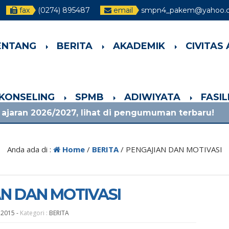
fax
(0274) 895487
email
smpn4_pakem@yahoo.c
ENTANG
BERITA
AKADEMIK
CIVITAS
-KONSELING
SPMB
ADIWIYATA
FASI
27, lihat di pengumuman terbaru!
1 bulan yan
Anda ada di :
Home
/
BERITA
/
PENGAJIAN DAN MOTIVASI
N DAN MOTIVASI
 2015
-
Kategori :
BERITA