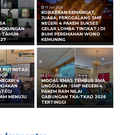
19 Jun 2026
KOBARKAN SEMANGAT
JUARA, PENGGALANG SMP
ASA
NEGERI 4 PAKEM SUKSES
INGKUNGAN
GELAR LOMBA TINGKAT I DI
) TAHUN
BUMI PEREMAHAN WONO
027
KEMUNING
 RUTINITAS:
HOP
2 Jun 2026
NEGERI 4
MODAL EMAS TEMBUS SMA
ONJAKAN
UNGGULAN : SMP NEGERI 4
ATEGI
PAKEM RAIH NILAI
EAM MENUJU
GABUNGAN TKA-TKAD 2026
TERTINGGI