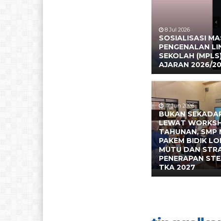
8 Jul 2026
SOSIALISASI M
PENGENALAN L
SEKOLAH (MPLS
AJARAN 2026/2
17 Jun 2026
BUKAN SEKADAR
LEWAT WORKS
TAHUNAN, SMP 
PAKEM BIDIK L
MUTU DAN STR
PENERAPAN ST
TKA 2027