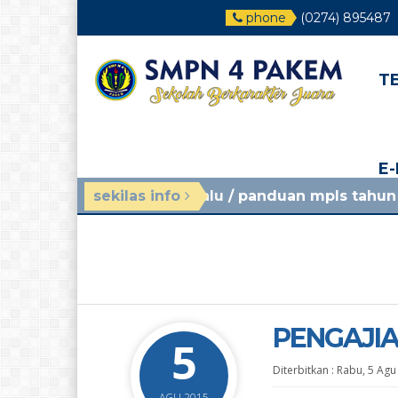
phone
(0274) 895487
T
E
nggu yang lalu
sekilas info
/ panduan mpls tahun ajaran 2026/20
PENGAJIA
5
Diterbitkan :
Rabu, 5 Agu
AGU 2015