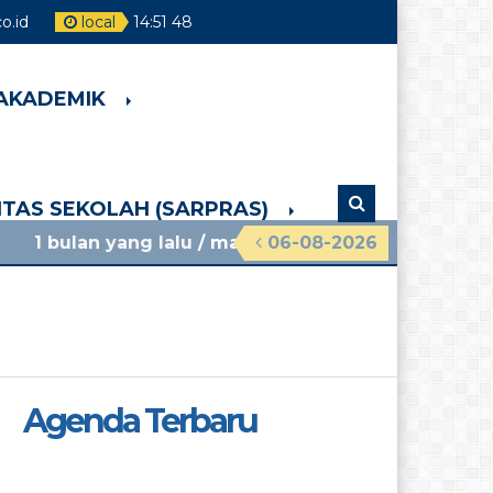
o.id
local
14
:
51
50
 AKADEMIK
LITAS SEKOLAH (SARPRAS)
g lalu
/ materi sosialisasi mpls ramah 2026 smpn 
06-08-2026
Agenda Terbaru