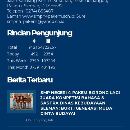
Jalan Kaliurang Km. 17, Sukunan, Pakembinangun,
Pakem, Sleman, D.I.Y 55582
Telepon (0274) 895487
Laman www.smpn4pakem.sch.id; Surel
smpn4_pakem@yahoo.co.id
Rincian Pengunjung
Total
91215
4822267
Today
492
2354
This Week
2799
107254
This Month
3739
401195
Berita Terbaru
SMP NEGERI 4 PAKEM BORONG LAGI
JUARA KOMPETISI BAHASA &
SASTRA DINAS KEBUDAYAAN
SLEMAN: BUKTI GENERASI MUDA
CINTA BUDAYA!
1 bulan yang lalu