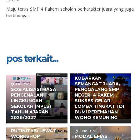
Maju terus SMP 4 Pakem sekolah berkarakter juara yang juga
berbudaya.
pos terkait...
19 Jun 2026
KOBARKAN
SEMANGAT JUARA,
8 Jul 2026
SOSIALISASI MASA
PENGGALANG SMP
PENGENALAN
NEGERI 4 PAKEM
LINGKUNGAN
SUKSES GELAR
SEKOLAH (MPLS)
LOMBA TINGKAT I DI
TAHUN AJARAN
BUMI PEREMAHAN
2026/2027
WONO KEMUNING
17 Jun 2026
BUKAN SEKADAR
RUTINITAS: LEWAT
2 Jun 2026
WORKSHOP
MODAL EMAS