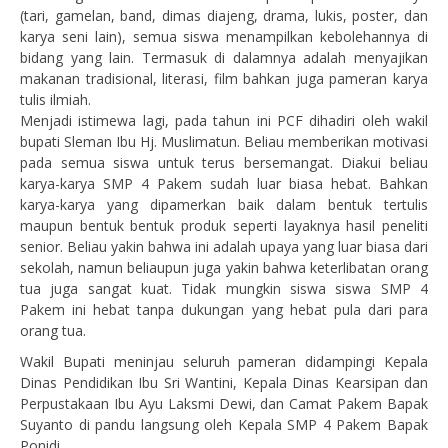
(tari, gamelan, band, dimas diajeng, drama, lukis, poster, dan
karya seni lain), semua siswa menampilkan kebolehannya di
bidang yang lain. Termasuk di dalamnya adalah menyajikan
makanan tradisional, literasi, film bahkan juga pameran karya
tulis ilmiah.
Menjadi istimewa lagi, pada tahun ini PCF dihadiri oleh wakil
bupati Sleman Ibu Hj. Muslimatun. Beliau memberikan motivasi
pada semua siswa untuk terus bersemangat. Diakui beliau
karya-karya SMP 4 Pakem sudah luar biasa hebat. Bahkan
karya-karya yang dipamerkan baik dalam bentuk tertulis
maupun bentuk bentuk produk seperti layaknya hasil peneliti
senior. Beliau yakin bahwa ini adalah upaya yang luar biasa dari
sekolah, namun beliaupun juga yakin bahwa keterlibatan orang
tua juga sangat kuat. Tidak mungkin siswa siswa SMP 4
Pakem ini hebat tanpa dukungan yang hebat pula dari para
orang tua.
Wakil Bupati meninjau seluruh pameran didampingi Kepala
Dinas Pendidikan Ibu Sri Wantini, Kepala Dinas Kearsipan dan
Perpustakaan Ibu Ayu Laksmi Dewi, dan Camat Pakem Bapak
Suyanto di pandu langsung oleh Kepala SMP 4 Pakem Bapak
Ponidi.