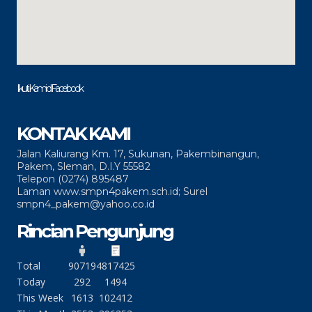
Ikuti Kami di Facebook
KONTAK KAMI
Jalan Kaliurang Km. 17, Sukunan, Pakembinangun,
Pakem, Sleman, D.I.Y 55582
Telepon (0274) 895487
Laman www.smpn4pakem.sch.id; Surel
smpn4_pakem@yahoo.co.id
Rincian Pengunjung
Total
90719
4817425
Today
292
1494
This Week
1613
102412