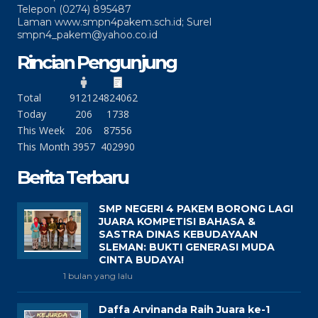
Telepon (0274) 895487
Laman www.smpn4pakem.sch.id; Surel
smpn4_pakem@yahoo.co.id
Rincian Pengunjung
Total
91212
4824062
Today
206
1738
This Week
206
87556
This Month
3957
402990
Berita Terbaru
SMP NEGERI 4 PAKEM BORONG LAGI
JUARA KOMPETISI BAHASA &
SASTRA DINAS KEBUDAYAAN
SLEMAN: BUKTI GENERASI MUDA
CINTA BUDAYA!
1 bulan yang lalu
Daffa Arvinanda Raih Juara ke-1