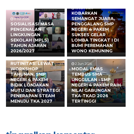
19 Jun 2026
KOBARKAN
SEMANGAT JUARA,
8 Jul 2026
SOSIALISASI MASA
PENGGALANG SMP
PENGENALAN
NEGERI 4 PAKEM
LINGKUNGAN
SUKSES GELAR
SEKOLAH (MPLS)
LOMBA TINGKAT I DI
TAHUN AJARAN
BUMI PEREMAHAN
2026/2027
WONO KEMUNING
17 Jun 2026
BUKAN SEKADAR
RUTINITAS: LEWAT
2 Jun 2026
WORKSHOP
MODAL EMAS
TAHUNAN, SMP
TEMBUS SMA
NEGERI 4 PAKEM
UNGGULAN : SMP
BIDIK LONJAKAN
NEGERI 4 PAKEM RAIH
MUTU DAN STRATEGI
NILAI GABUNGAN
PENERAPAN STEAM
TKA-TKAD 2026
MENUJU TKA 2027
TERTINGGI