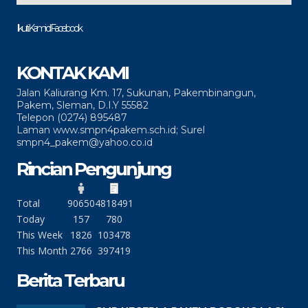
Ikuti Kami di Facebook
KONTAK KAMI
Jalan Kaliurang Km. 17, Sukunan, Pakembinangun,
Pakem, Sleman, D.I.Y 55582
Telepon (0274) 895487
Laman www.smpn4pakem.sch.id; Surel
smpn4_pakem@yahoo.co.id
Rincian Pengunjung
Total
90650
4818491
Today
157
780
This Week
1826
103478
This Month
2766
397419
Berita Terbaru