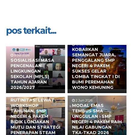
pos terkait...
19 Jun 2026
KOBARKAN
SEMANGAT JUARA,
8 Jul 2026
SOSIALISASI MASA
PENGGALANG SMP
PENGENALAN
NEGERI 4 PAKEM
LINGKUNGAN
SUKSES GELAR
SEKOLAH (MPLS)
LOMBA TINGKAT I DI
TAHUN AJARAN
BUMI PEREMAHAN
2026/2027
WONO KEMUNING
17 Jun 2026
BUKAN SEKADAR
RUTINITAS: LEWAT
2 Jun 2026
WORKSHOP
MODAL EMAS
TAHUNAN, SMP
TEMBUS SMA
NEGERI 4 PAKEM
UNGGULAN : SMP
BIDIK LONJAKAN
NEGERI 4 PAKEM RAIH
MUTU DAN STRATEGI
NILAI GABUNGAN
PENERAPAN STEAM
TKA-TKAD 2026