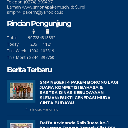
Telepon (0274) 895487
Laman www.smpn4pakem.sch.id; Surel
smpn4_pakem@yahoo.co.id
Rincian Pengunjung
Total
90728
4818832
Today
235
1121
This Week
1904
103819
This Month
2844
397760
Berita Terbaru
SMP NEGERI 4 PAKEM BORONG LAGI
JUARA KOMPETISI BAHASA &
SASTRA DINAS KEBUDAYAAN
SLEMAN: BUKTI GENERASI MUDA
CINTA BUDAYA!
4 minggu yang lalu
Daffa Arvinanda Raih Juara ke-1