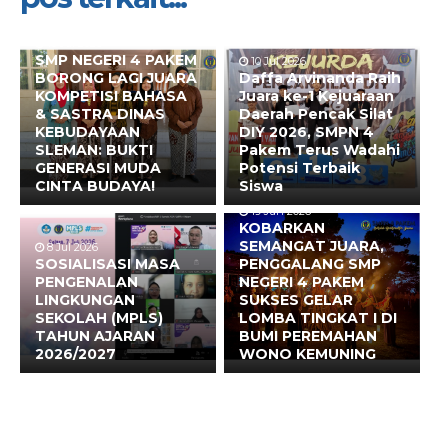
10 Jul 2026
SMP NEGERI 4 PAKEM
10 Jul 2026
BORONG LAGI JUARA
Daffa Arvinanda Raih
KOMPETISI BAHASA
Juara ke-1 Kejuaraan
& SASTRA DINAS
Daerah Pencak Silat
KEBUDAYAAN
DIY 2026, SMPN 4
SLEMAN: BUKTI
Pakem Terus Wadahi
GENERASI MUDA
Potensi Terbaik
CINTA BUDAYA!
Siswa
19 Jun 2026
KOBARKAN
SEMANGAT JUARA,
8 Jul 2026
SOSIALISASI MASA
PENGGALANG SMP
PENGENALAN
NEGERI 4 PAKEM
LINGKUNGAN
SUKSES GELAR
SEKOLAH (MPLS)
LOMBA TINGKAT I DI
TAHUN AJARAN
BUMI PEREMAHAN
2026/2027
WONO KEMUNING