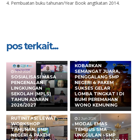
4. Pembuatan buku tahunan/Year Book angtkatan 2014.
pos terkait...
19 Jun 2026
KOBARKAN
SEMANGAT JUARA,
8 Jul 2026
SOSIALISASI MASA
PENGGALANG SMP
PENGENALAN
NEGERI 4 PAKEM
LINGKUNGAN
SUKSES GELAR
SEKOLAH (MPLS)
LOMBA TINGKAT I DI
TAHUN AJARAN
BUMI PEREMAHAN
2026/2027
WONO KEMUNING
17 Jun 2026
BUKAN SEKADAR
RUTINITAS: LEWAT
2 Jun 2026
WORKSHOP
MODAL EMAS
TAHUNAN, SMP
TEMBUS SMA
NEGERI 4 PAKEM
UNGGULAN : SMP