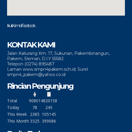
Ikuti Kami di Facebook
KONTAK KAMI
Jalan Kaliurang Km. 17, Sukunan, Pakembinangun,
Pakem, Sleman, D.I.Y 55582
Telepon (0274) 895487
Laman www.smpn4pakem.sch.id; Surel
smpn4_pakem@yahoo.co.id
Rincian Pengunjung
Total
90801
4820158
Today
78
245
This Week
2385
105145
This Month
3325
399086