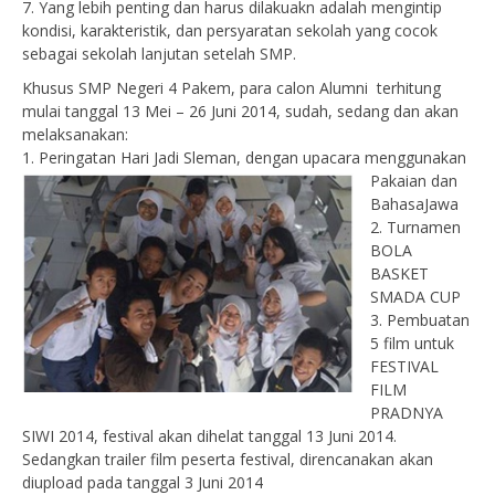
7. Yang lebih penting dan harus dilakuakn adalah mengintip
kondisi, karakteristik, dan persyaratan sekolah yang cocok
sebagai sekolah lanjutan setelah SMP.
Khusus SMP Negeri 4 Pakem, para calon Alumni terhitung
mulai tanggal 13 Mei – 26 Juni 2014, sudah, sedang dan akan
melaksanakan:
1. Peringatan Ha
ri Jadi Sleman, dengan upacara menggunakan
Pakaian dan
BahasaJawa
2. Turnamen
BOL
A
BASKET
SMADA CUP
3. Pembuatan
5 film untuk
FESTIVAL
FILM
PRADNYA
SIWI 2014, festival akan dihelat tanggal 13 Juni 2014.
Sedangkan trailer film peserta festival, direncanakan akan
diupload pada tanggal 3 Juni 2014