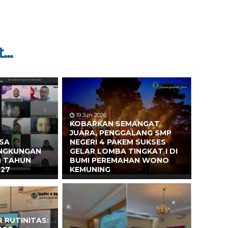
...
19 Jun 2026
KOBARKAN SEMANGAT
JUARA, PENGGALANG SMP
ASA
NEGERI 4 PAKEM SUKSES
INGKUNGAN
GELAR LOMBA TINGKAT I DI
) TAHUN
BUMI PEREMAHAN WONO
027
KEMUNING
 RUTINITAS: