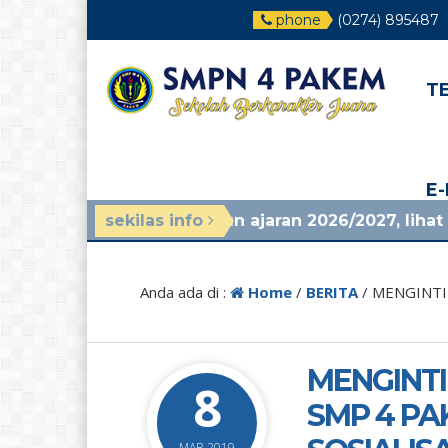
phone
(0274) 895487
T
E
n mpls tahun ajaran 2026/2027, lihat di pengumuma
sekilas info
Anda ada di :
Home
/
BERITA
/
MENGINTIP
MENGINTI
8
SMP 4 PA
MAR 2019