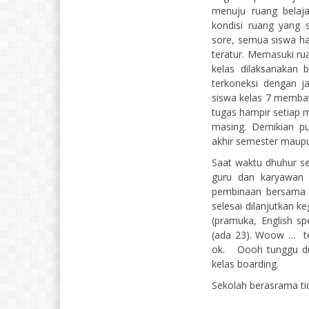
menuju ruang belaj
kondisi ruang yang 
sore, semua siswa ha
teratur. Memasuki rua
kelas dilaksanakan
terkoneksi dengan j
siswa kelas 7 memba
tugas hampir setiap 
masing. Demikian pul
akhir semester maupun
Saat waktu dhuhur s
guru dan karyawan
pembinaan bersama g
selesai dilanjutkan ke
(pramuka, English sp
(ada 23). Woow … te
ok. Oooh tunggu du
kelas boarding.
Sekolah berasrama ti