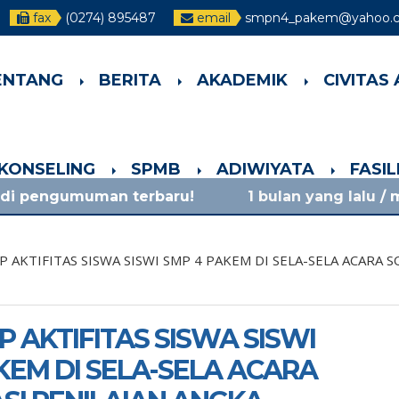
fax
(0274) 895487
email
smpn4_pakem@yahoo.co
ENTANG
BERITA
AKADEMIK
CIVITAS
-KONSELING
SPMB
ADIWIYATA
FASI
n terbaru!
1 bulan yang lalu
/ materi sosiali
 AKTIFITAS SISWA SISWI SMP 4 PAKEM DI SELA-SELA ACARA S
P AKTIFITAS SISWA SISWI
KEM DI SELA-SELA ACARA