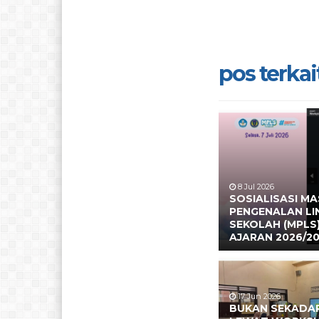
pos terkait
8 Jul 2026
SOSIALISASI M
PENGENALAN L
SEKOLAH (MPLS
AJARAN 2026/2
17 Jun 2026
BUKAN SEKADAR