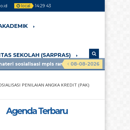
.id
local
14
:
29
44
 AKADEMIK
LITAS SEKOLAH (SARPRAS)
sasi mpls ramah 2026 smpn 4 pakem lihat pengumum
08-08-2026
OSIALISASI PENILAIAN ANGKA KREDIT (PAK)
Agenda Terbaru