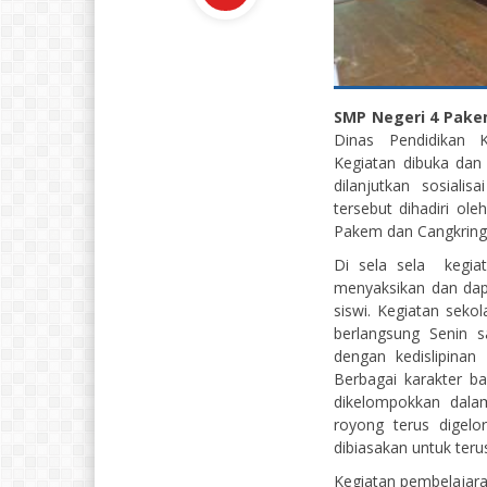
SMP Negeri 4 Pak
Dinas Pendidikan 
Kegiatan dibuka da
dilanjutkan sosiali
tersebut dihadiri ol
Pakem dan Cangkring
Di sela sela kegia
menyaksikan dan dapa
siswi. Kegiatan sekol
berlangsung Senin s
dengan kedislipinan
Berbagai karakter ba
dikelompokkan dalam
royong terus digelo
dibiasakan untuk ter
Kegiatan pembelajar