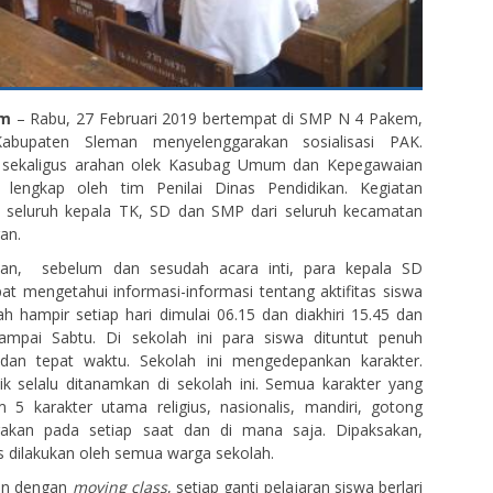
em
– Rabu, 27 Februari 2019 bertempat di SMP N 4 Pakem,
Kabupaten Sleman menyelenggarakan sosialisasi PAK.
n sekaligus arahan olek Kasubag Umum dan Kepegawaian
sai lengkap oleh tim Penilai Dinas Pendidikan. Kegiatan
eh seluruh kepala TK, SD dan SMP dari seluruh kecamatan
an.
tan, sebelum dan sesudah acara inti, para kepala SD
t mengetahui informasi-informasi tentang aktifitas siswa
ah hampir setiap hari dimulai 06.15 dan diakhiri 15.45 dan
ampai Sabtu. Di sekolah ini para siswa dituntut penuh
 dan tepat waktu. Sekolah ini mengedepankan karakter.
ik selalu ditanamkan di sekolah ini. Semua karakter yang
 5 karakter utama religius, nasionalis, mandiri, gotong
rakan pada setiap saat dan di mana saja. Dipaksakan,
us dilakukan oleh semua warga sekolah.
an dengan
moving class
, setiap ganti pelajaran siswa berlari