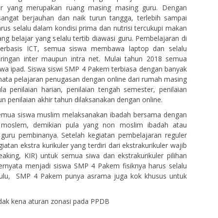
ar yang merupakan ruang masing masing guru. Dengan
sangat berjauhan dan naik turun tangga, terlebih sampai
rus selalu dalam kondisi prima dan nutrisi tercukupi makan
ng belajar yang selalu tertib diawasi guru. Pembelajaran di
 berbasis ICT, semua siswa membawa laptop dan selalu
aringan inter maupun intra net. Mulai tahun 2018 semua
wa ipad. Siswa siswi SMP 4 Pakem terbiasa dengan banyak
mata pelajaran penugasan dengan online dari rumah masing
a penilaian harian, penilaian tengah semester, penilaian
 penilaian akhir tahun dilaksanakan dengan online.
emua siswa muslim melaksanakan ibadah bersama dengan
 moslem, demikian pula yang non moslim ibadah atau
uru pembinanya. Setelah kegiatan pembelajaran reguler
giatan ekstra kurikuler yang terdiri dari ekstrakurikuler wajib
eaking, KIR) untuk semua siwa dan ekstrakurikuler pilihan
rnyata menjadi siswa SMP 4 Pakem fisiknya harus selalu
lu, SMP 4 Pakem punya asrama juga kok khusus untuk
dak kena aturan zonasi pada PPDB