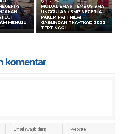
HOP
2 Jun 2026
NEGERI 4
MODAL EMAS TEMBUS SMA
ONJAKAN
UNGGULAN : SMP NEGERI 4
ATEGI
PAKEM RAIH NILAI
EAM MENUJU
GABUNGAN TKA-TKAD 2026
TERTINGGI
n komentar