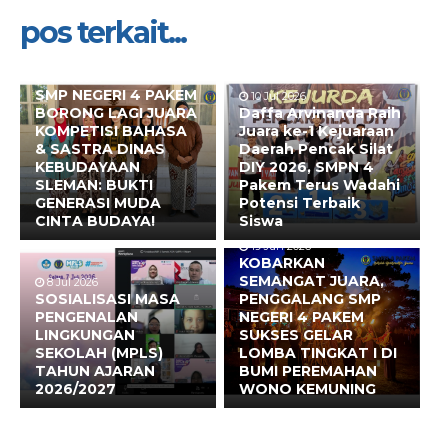
pos terkait...
10 Jul 2026
SMP NEGERI 4 PAKEM
10 Jul 2026
BORONG LAGI JUARA
Daffa Arvinanda Raih
KOMPETISI BAHASA
Juara ke-1 Kejuaraan
& SASTRA DINAS
Daerah Pencak Silat
KEBUDAYAAN
DIY 2026, SMPN 4
SLEMAN: BUKTI
Pakem Terus Wadahi
GENERASI MUDA
Potensi Terbaik
CINTA BUDAYA!
Siswa
19 Jun 2026
KOBARKAN
SEMANGAT JUARA,
8 Jul 2026
SOSIALISASI MASA
PENGGALANG SMP
PENGENALAN
NEGERI 4 PAKEM
LINGKUNGAN
SUKSES GELAR
SEKOLAH (MPLS)
LOMBA TINGKAT I DI
TAHUN AJARAN
BUMI PEREMAHAN
2026/2027
WONO KEMUNING