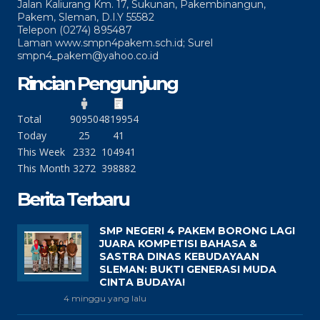
Jalan Kaliurang Km. 17, Sukunan, Pakembinangun,
Pakem, Sleman, D.I.Y 55582
Telepon (0274) 895487
Laman www.smpn4pakem.sch.id; Surel
smpn4_pakem@yahoo.co.id
Rincian Pengunjung
Total
90950
4819954
Today
25
41
This Week
2332
104941
This Month
3272
398882
Berita Terbaru
SMP NEGERI 4 PAKEM BORONG LAGI
JUARA KOMPETISI BAHASA &
SASTRA DINAS KEBUDAYAAN
SLEMAN: BUKTI GENERASI MUDA
CINTA BUDAYA!
4 minggu yang lalu