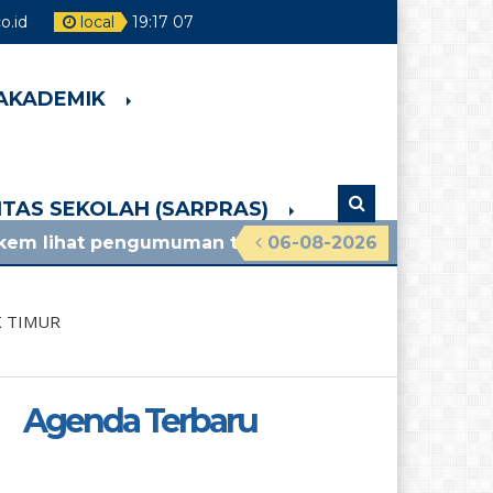
.id
local
19
:
17
08
 AKADEMIK
LITAS SEKOLAH (SARPRAS)
gumuman terbaru
06-08-2026
 TIMUR
Agenda Terbaru