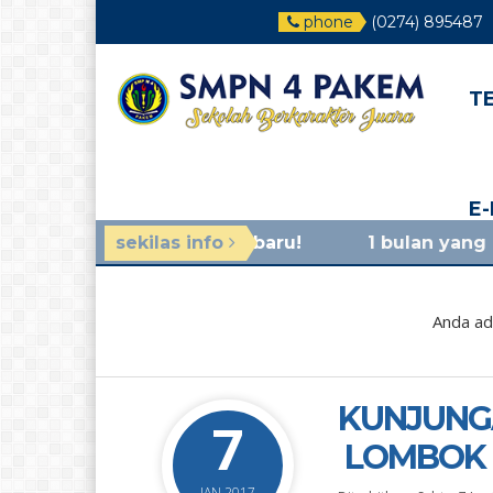
phone
(0274) 895487
T
E
umuman terbaru!
sekilas info
1 bulan yang lalu
/ materi so
Anda ad
KUNJUNGA
7
LOMBOK 
JAN 2017