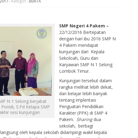
 2017
-
Kategori :
BERITA
SMP Negeri 4 Pakem –
22/12/2016 Bertepatan
dengan hari ibu 2016 SMP N
4 Pakem mendapat
kunjungan dari Kepala
Sekoloah, Guru dan
Karyawan SMP N 1 Selong
Lombok Timur.
Kunjungan tersebut dalam
rangka melihat lebih dekat,
dan belajar lebih banyak
tentang implentasi
MP N 1 Selong berjabat
Penguatan Pendidikan
 Ponidi, S.Pd Kelapa SMP
akhir sesi kunjungan
Karakter (PPK) di SMP 4
Pakem.
Sharing
dua
sekolah, berbagi
langsung oleh kepala sekolah didampingi wakil kepala