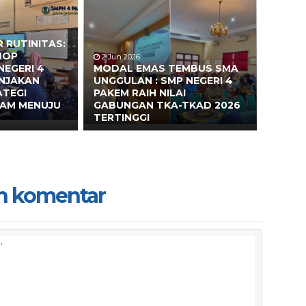
 RUTINITAS:
HOP
2 Jun 2026
NEGERI 4
MODAL EMAS TEMBUS SMA
ONJAKAN
UNGGULAN : SMP NEGERI 4
ATEGI
PAKEM RAIH NILAI
EAM MENUJU
GABUNGAN TKA-TKAD 2026
TERTINGGI
n komentar