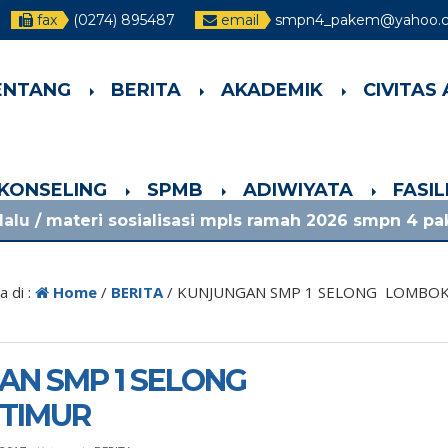
fax
(0274) 895487
email
smpn4_pakem@yahoo.co
ENTANG
BERITA
AKADEMIK
CIVITAS
-KONSELING
SPMB
ADIWIYATA
FASI
sialisasi mpls ramah 2026 smpn 4 pakem lihat pen
a di :
Home
/
BERITA
/
KUNJUNGAN SMP 1 SELONG LOMBOK
N SMP 1 SELONG
TIMUR