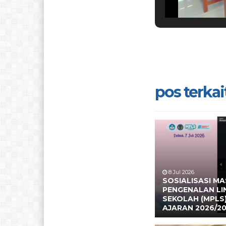
pos terkait
8 Jul 2026
SOSIALISASI M
PENGENALAN L
SEKOLAH (MPLS
AJARAN 2026/2