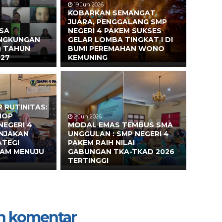
19 Jun 2026
KOBARKAN SEMANGAT
JUARA, PENGGALANG SMP
ASA
NEGERI 4 PAKEM SUKSES
INGKUNGAN
GELAR LOMBA TINGKAT I DI
) TAHUN
BUMI PEREMAHAN WONO
027
KEMUNING
 RUTINITAS:
HOP
2 Jun 2026
NEGERI 4
MODAL EMAS TEMBUS SMA
ONJAKAN
UNGGULAN : SMP NEGERI 4
ATEGI
PAKEM RAIH NILAI
EAM MENUJU
GABUNGAN TKA-TKAD 2026
TERTINGGI
n komentar