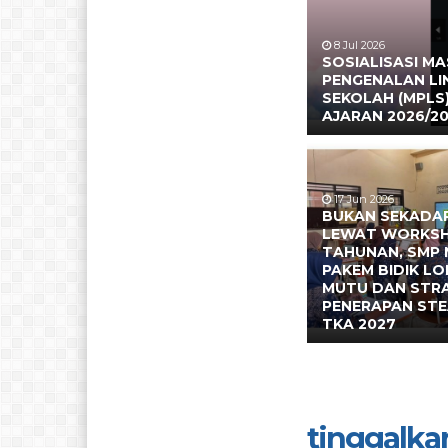
8 Jul 2026
SOSIALISASI M
PENGENALAN L
SEKOLAH (MPLS
AJARAN 2026/2
17 Jun 2026
BUKAN SEKADAR
LEWAT WORKS
TAHUNAN, SMP 
PAKEM BIDIK L
MUTU DAN STR
PENERAPAN ST
TKA 2027
tinggalka