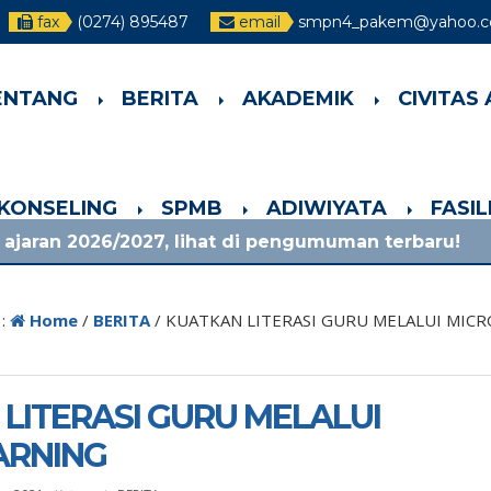
fax
(0274) 895487
email
smpn4_pakem@yahoo.co
ENTANG
BERITA
AKADEMIK
CIVITAS
-KONSELING
SPMB
ADIWIYATA
FASI
27, lihat di pengumuman terbaru!
1 bulan yang
 :
Home
/
BERITA
/
KUATKAN LITERASI GURU MELALUI MIC
LITERASI GURU MELALUI
ARNING