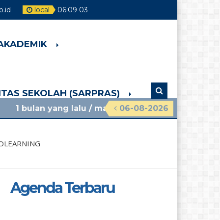
.id
local
06
:
09
04
 AKADEMIK
LITAS SEKOLAH (SARPRAS)
 lalu
/ materi sosialisasi mpls ramah 2026 smpn 4
06-08-2026
ROLEARNING
Agenda Terbaru