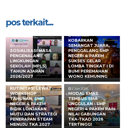
pos terkait...
19 Jun 2026
KOBARKAN
SEMANGAT JUARA,
8 Jul 2026
SOSIALISASI MASA
PENGGALANG SMP
PENGENALAN
NEGERI 4 PAKEM
LINGKUNGAN
SUKSES GELAR
SEKOLAH (MPLS)
LOMBA TINGKAT I DI
TAHUN AJARAN
BUMI PEREMAHAN
2026/2027
WONO KEMUNING
17 Jun 2026
BUKAN SEKADAR
RUTINITAS: LEWAT
2 Jun 2026
WORKSHOP
MODAL EMAS
TAHUNAN, SMP
TEMBUS SMA
NEGERI 4 PAKEM
UNGGULAN : SMP
BIDIK LONJAKAN
NEGERI 4 PAKEM RAIH
MUTU DAN STRATEGI
NILAI GABUNGAN
PENERAPAN STEAM
TKA-TKAD 2026
MENUJU TKA 2027
TERTINGGI