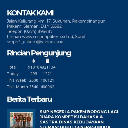
KONTAK KAMI
Jalan Kaliurang Km. 17, Sukunan, Pakembinangun,
Pakem, Sleman, D.I.Y 55582
Telepon (0274) 895487
Laman www.smpn4pakem.sch.id; Surel
smpn4_pakem@yahoo.co.id
Rincian Pengunjung
Total
91016
4821134
Today
293
1221
This Week
2600
106121
This Month
3540
400062
Berita Terbaru
SMP NEGERI 4 PAKEM BORONG LAGI
JUARA KOMPETISI BAHASA &
SASTRA DINAS KEBUDAYAAN
SLEMAN: BUKTI GENERASI MUDA