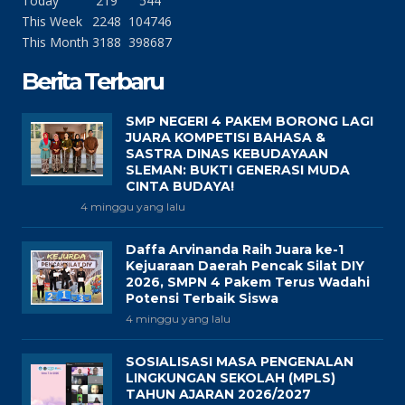
Today
219
544
This Week
2248
104746
This Month
3188
398687
Berita Terbaru
SMP NEGERI 4 PAKEM BORONG LAGI
JUARA KOMPETISI BAHASA &
SASTRA DINAS KEBUDAYAAN
SLEMAN: BUKTI GENERASI MUDA
CINTA BUDAYA!
4 minggu yang lalu
Daffa Arvinanda Raih Juara ke-1
Kejuaraan Daerah Pencak Silat DIY
2026, SMPN 4 Pakem Terus Wadahi
Potensi Terbaik Siswa
4 minggu yang lalu
SOSIALISASI MASA PENGENALAN
LINGKUNGAN SEKOLAH (MPLS)
TAHUN AJARAN 2026/2027