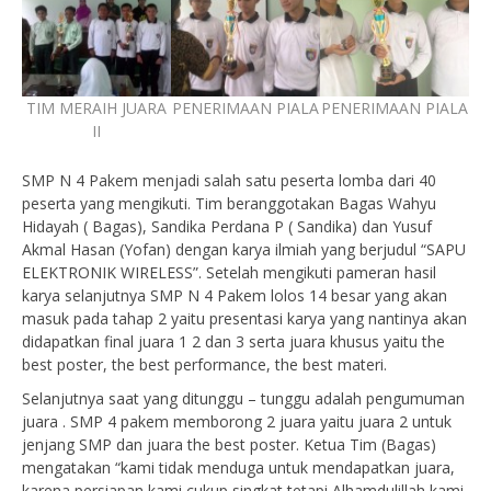
TIM MERAIH JUARA
PENERIMAAN PIALA
PENERIMAAN PIALA
II
SMP N 4 Pakem menjadi salah satu peserta lomba dari 40
peserta yang mengikuti. Tim beranggotakan Bagas Wahyu
Hidayah ( Bagas), Sandika Perdana P ( Sandika) dan Yusuf
Akmal Hasan (Yofan) dengan karya ilmiah yang berjudul “SAPU
ELEKTRONIK WIRELESS”. Setelah mengikuti pameran hasil
karya selanjutnya SMP N 4 Pakem lolos 14 besar yang akan
masuk pada tahap 2 yaitu presentasi karya yang nantinya akan
didapatkan final juara 1 2 dan 3 serta juara khusus yaitu the
best poster, the best performance, the best materi.
Selanjutnya saat yang ditunggu – tunggu adalah pengumuman
juara . SMP 4 pakem memborong 2 juara yaitu juara 2 untuk
jenjang SMP dan juara the best poster. Ketua Tim (Bagas)
mengatakan “kami tidak menduga untuk mendapatkan juara,
karena persiapan kami cukup singkat tetapi Alhamdulillah kami