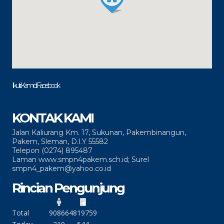
Ikuti Kami di Facebook
KONTAK KAMI
Jalan Kaliurang Km. 17, Sukunan, Pakembinangun,
Pakem, Sleman, D.I.Y 55582
Telepon (0274) 895487
Laman www.smpn4pakem.sch.id; Surel
smpn4_pakem@yahoo.co.id
Rincian Pengunjung
Total
90866
4819759