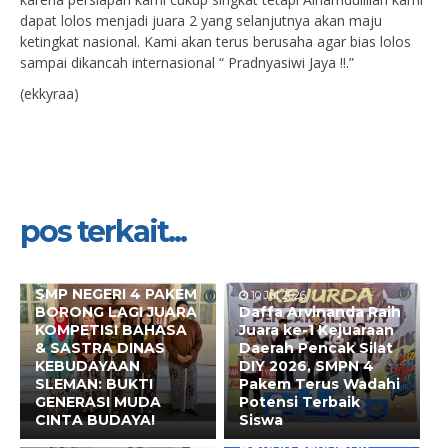
dapat lolos menjadi juara 2 yang selanjutnya akan maju
ketingkat nasional. Kami akan terus berusaha agar bias lolos
sampai dikancah internasional “ Pradnyasiwi Jaya !!.”
(ekkyraa)
pos terkait...
10 Jul 2026
SMP NEGERI 4 PAKEM
10 Jul 2026
BORONG LAGI JUARA
Daffa Arvinanda Raih
KOMPETISI BAHASA
Juara ke-1 Kejuaraan
& SASTRA DINAS
Daerah Pencak Silat
KEBUDAYAAN
DIY 2026, SMPN 4
SLEMAN: BUKTI
Pakem Terus Wadahi
GENERASI MUDA
Potensi Terbaik
CINTA BUDAYA!
Siswa
10 Mei 2026
BUKAN SEKADAR