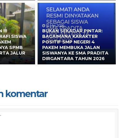
10 Mei 2026
!!!
BUKAN SEKADAR PINTAR:
RAFI SISWA
BAGAIMANA KARAKTER
AKEM
POSITIF SMP NEGERI 4
NYA SPMB
PAKEM MEMBUKA JALAN
RTA JALUR
SISWANYA KE SMA PRADITA
DIRGANTARA TAHUN 2026
n komentar