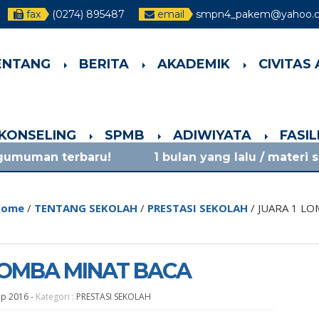
fax
(0274) 895487
email
smpn4_pakem@yahoo.co
ENTANG
BERITA
AKADEMIK
CIVITAS
-KONSELING
SPMB
ADIWIYATA
FASI
aru!
1 bulan yang lalu
/ materi sosialisasi m
ome
/
TENTANG SEKOLAH
/
PRESTASI SEKOLAH
/
JUARA 1 LO
LOMBA MINAT BACA
ep 2016
-
Kategori :
PRESTASI SEKOLAH