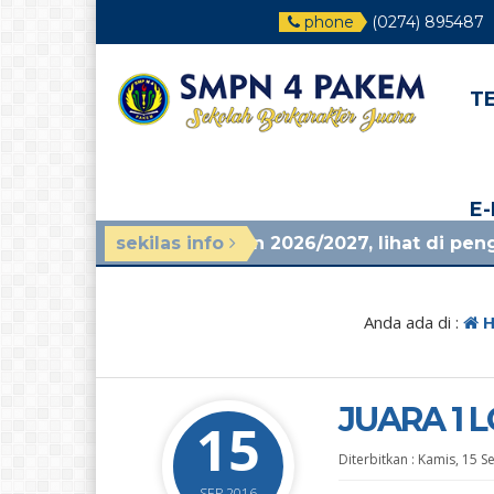
phone
(0274) 895487
T
E
 tahun ajaran 2026/2027, lihat di pengumuman terb
sekilas info
Anda ada di :
H
JUARA 1 
15
Diterbitkan :
Kamis, 15 S
SEP 2016