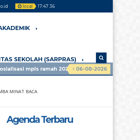
.id
local
17
:
47
38
 AKADEMIK
LITAS SEKOLAH (SARPRAS)
pls ramah 2026 smpn 4 pakem lihat pengumuman ter
06-08-2026
MBA MINAT BACA
Agenda Terbaru