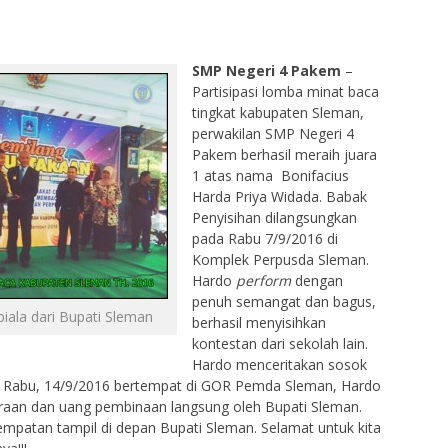
SMP Negeri 4 Pakem
–
Partisipasi lomba minat baca
tingkat kabupaten Sleman,
perwakilan SMP Negeri 4
Pakem berhasil meraih juara
1 atas nama Bonifacius
Harda Priya Widada. Babak
Penyisihan dilangsungkan
pada Rabu 7/9/2016 di
Komplek Perpusda Sleman.
Hardo
perform
dengan
penuh semangat dan bagus,
iala dari Bupati Sleman
berhasil menyisihkan
kontestan dari sekolah lain.
Hardo menceritakan sosok
. Rabu, 14/9/2016 bertempat di GOR Pemda Sleman, Hardo
raan dan uang pembinaan langsung oleh Bupati Sleman.
patan tampil di depan Bupati Sleman. Selamat untuk kita