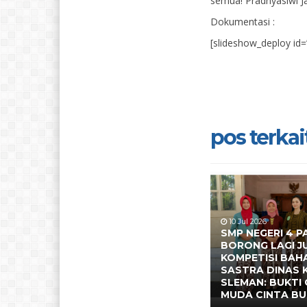
semua! Pradnyasiwi Ja
Dokumentasi :
[slideshow_deploy id=
pos terkait
10 Jul 2026
SMP NEGERI 4 P
BORONG LAGI J
KOMPETISI BAH
SASTRA DINAS
SLEMAN: BUKTI 
MUDA CINTA BU