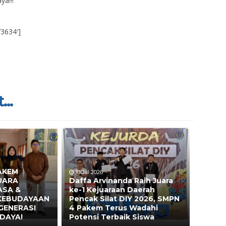
ya!!!
’3634′]
...
AKEM
10 Jul 2026
UARA
Daffa Arvinanda Raih Juara
ASA &
ke-1 Kejuaraan Daerah
 KEBUDAYAAN
Pencak Silat DIY 2026, SMPN
GENERASI
4 Pakem Terus Wadahi
DAYA!
Potensi Terbaik Siswa