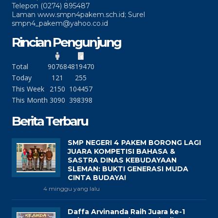
Telepon (0274) 895487
Laman www.smpn4pakem.sch.id; Surel
smpn4_pakem@yahoo.co.id
Rincian Pengunjung
Total
90768
4819470
Today
121
255
This Week
2150
104457
This Month
3090
398398
Berita Terbaru
SMP NEGERI 4 PAKEM BORONG LAGI
JUARA KOMPETISI BAHASA &
SASTRA DINAS KEBUDAYAAN
SLEMAN: BUKTI GENERASI MUDA
CINTA BUDAYA!
4 minggu yang lalu
Daffa Arvinanda Raih Juara ke-1