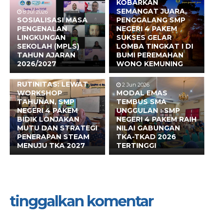
KOBARKAN
SEMANGAT JUARA,
8 Jul 2026
SOSIALISASI MASA
PENGGALANG SMP
PENGENALAN
NEGERI 4 PAKEM
LINGKUNGAN
SUKSES GELAR
SEKOLAH (MPLS)
LOMBA TINGKAT I DI
TAHUN AJARAN
BUMI PEREMAHAN
2026/2027
WONO KEMUNING
17 Jun 2026
BUKAN SEKADAR
RUTINITAS: LEWAT
2 Jun 2026
WORKSHOP
MODAL EMAS
TAHUNAN, SMP
TEMBUS SMA
NEGERI 4 PAKEM
UNGGULAN : SMP
BIDIK LONJAKAN
NEGERI 4 PAKEM RAIH
MUTU DAN STRATEGI
NILAI GABUNGAN
PENERAPAN STEAM
TKA-TKAD 2026
MENUJU TKA 2027
TERTINGGI
tinggalkan komentar