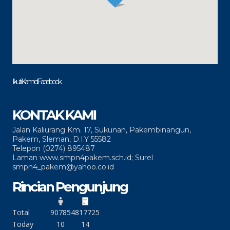
Ikuti Kami di Facebook
KONTAK KAMI
Jalan Kaliurang Km. 17, Sukunan, Pakembinangun,
Pakem, Sleman, D.I.Y 55582
Telepon (0274) 895487
Laman www.smpn4pakem.sch.id; Surel
smpn4_pakem@yahoo.co.id
Rincian Pengunjung
Total
90785
4817725
Today
10
14