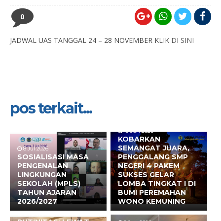
0
JADWAL UAS TANGGAL 24 – 28 NOVEMBER KLIK
DI SINI
pos terkait...
19 Jun 2026
KOBARKAN
SEMANGAT JUARA,
8 Jul 2026
SOSIALISASI MASA
PENGGALANG SMP
PENGENALAN
NEGERI 4 PAKEM
LINGKUNGAN
SUKSES GELAR
SEKOLAH (MPLS)
LOMBA TINGKAT I DI
TAHUN AJARAN
BUMI PEREMAHAN
2026/2027
WONO KEMUNING
17 Jun 2026
BUKAN SEKADAR