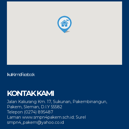
Ikuti Kami di Facebook
KONTAK KAMI
Jalan Kaliurang Km. 17, Sukunan, Pakembinangun,
Pakem, Sleman, D.I.Y 55582
Telepon (0274) 895487
Laman www.smpn4pakem.sch.id; Surel
smpn4_pakem@yahoo.co.id