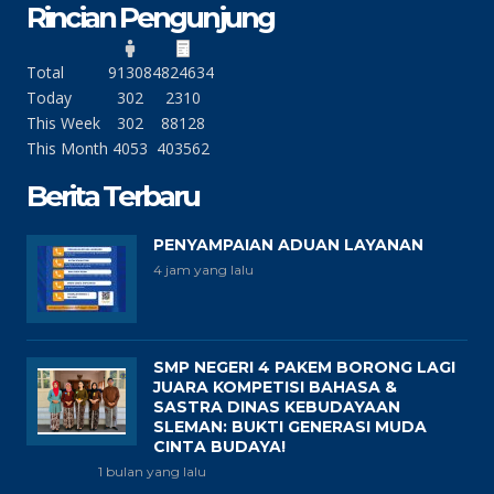
Rincian Pengunjung
Total
91308
4824634
Today
302
2310
This Week
302
88128
This Month
4053
403562
Berita Terbaru
PENYAMPAIAN ADUAN LAYANAN
4 jam yang lalu
SMP NEGERI 4 PAKEM BORONG LAGI
JUARA KOMPETISI BAHASA &
SASTRA DINAS KEBUDAYAAN
SLEMAN: BUKTI GENERASI MUDA
CINTA BUDAYA!
1 bulan yang lalu