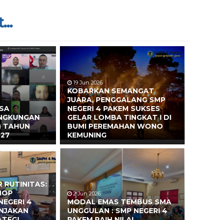
...
19 Jun 2026
KOBARKAN SEMANGAT
JUARA, PENGGALANG SMP
ASA
NEGERI 4 PAKEM SUKSES
INGKUNGAN
GELAR LOMBA TINGKAT I DI
) TAHUN
BUMI PEREMAHAN WONO
027
KEMUNING
 RUTINITAS:
HOP
2 Jun 2026
NEGERI 4
MODAL EMAS TEMBUS SMA
ONJAKAN
UNGGULAN : SMP NEGERI 4
ATEGI
PAKEM RAIH NILAI