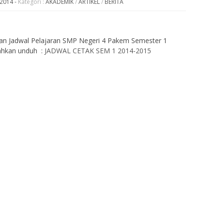
 2014
-
Kategori :
AKADEMIK
/
ARTIKEL
/
BERITA
an Jadwal Pelajaran SMP Negeri 4 Pakem Semester 1
lahkan unduh :
JADWAL CETAK SEM 1 2014-2015