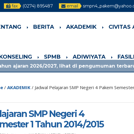
fax
(0274) 895487
email
smpn4_pakem@yahoo.c
ENTANG
BERITA
AKADEMIK
CIVITAS
-KONSELING
SPMB
ADIWIYATA
FASI
026/2027, lihat di pengumuman terbaru!
1 bul
e
/
AKADEMIK
/
Jadwal Pelajaran SMP Negeri 4 Pakem Semeste
lajaran SMP Negeri 4
ester 1 Tahun 2014/2015