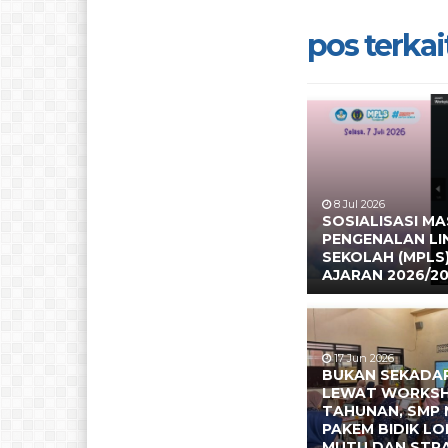
pos terkait
8 Jul 2026
SOSIALISASI M
PENGENALAN L
SEKOLAH (MPLS
AJARAN 2026/2
17 Jun 2026
BUKAN SEKADAR
LEWAT WORKS
TAHUNAN, SMP 
PAKEM BIDIK L
MUTU DAN STR