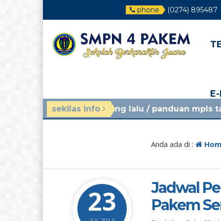
phone
(0274) 895487
T
E
4 minggu yang lalu
sekilas info
/ panduan mpls tahun ajaran 2
Anda ada di :
Hom
Jadwal Pe
23
Pakem Sem
JUL 2014