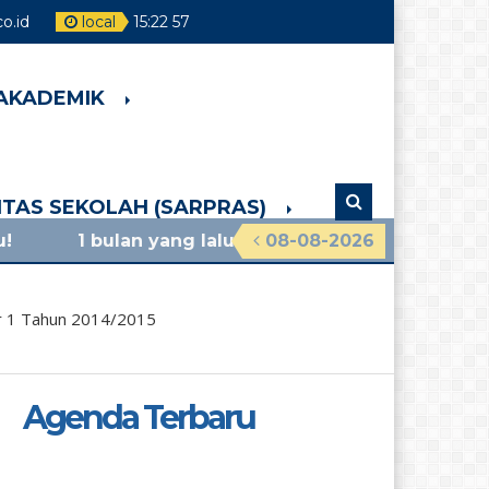
o.id
local
15
:
22
58
 AKADEMIK
LITAS SEKOLAH (SARPRAS)
an yang lalu
/ materi sosialisasi mpls ramah 2026 
08-08-2026
r 1 Tahun 2014/2015
Agenda Terbaru