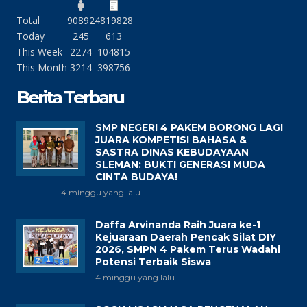
Total
90892
4819828
Today
245
613
This Week
2274
104815
This Month
3214
398756
Berita Terbaru
SMP NEGERI 4 PAKEM BORONG LAGI
JUARA KOMPETISI BAHASA &
SASTRA DINAS KEBUDAYAAN
SLEMAN: BUKTI GENERASI MUDA
CINTA BUDAYA!
4 minggu yang lalu
Daffa Arvinanda Raih Juara ke-1
Kejuaraan Daerah Pencak Silat DIY
2026, SMPN 4 Pakem Terus Wadahi
Potensi Terbaik Siswa
4 minggu yang lalu