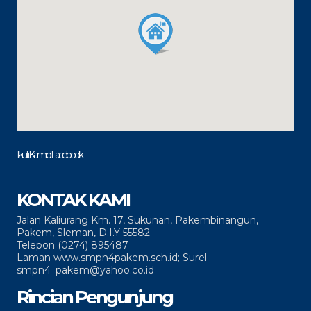
Ikuti Kami di Facebook
KONTAK KAMI
Jalan Kaliurang Km. 17, Sukunan, Pakembinangun,
Pakem, Sleman, D.I.Y 55582
Telepon (0274) 895487
Laman www.smpn4pakem.sch.id; Surel
smpn4_pakem@yahoo.co.id
Rincian Pengunjung