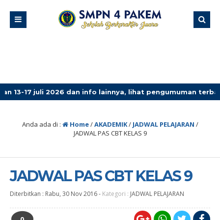
li 2026 dan info lainnya, lihat pengumuman terbaru!
4 
Anda ada di :
Home
/
AKADEMIK
/
JADWAL PELAJARAN
/
JADWAL PAS CBT KELAS 9
JADWAL PAS CBT KELAS 9
Diterbitkan :
Rabu, 30 Nov 2016
-
Kategori :
JADWAL PELAJARAN
0