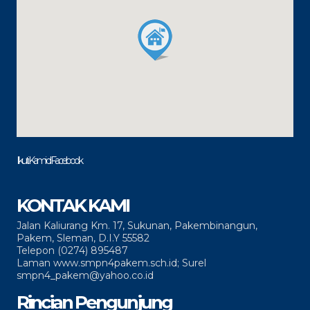
Ikuti Kami di Facebook
KONTAK KAMI
Jalan Kaliurang Km. 17, Sukunan, Pakembinangun,
Pakem, Sleman, D.I.Y 55582
Telepon (0274) 895487
Laman www.smpn4pakem.sch.id; Surel
smpn4_pakem@yahoo.co.id
Rincian Pengunjung