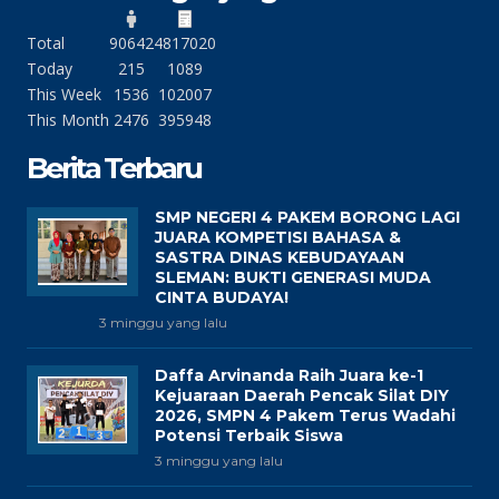
Total
90642
4817020
Today
215
1089
This Week
1536
102007
This Month
2476
395948
Berita Terbaru
SMP NEGERI 4 PAKEM BORONG LAGI
JUARA KOMPETISI BAHASA &
SASTRA DINAS KEBUDAYAAN
SLEMAN: BUKTI GENERASI MUDA
CINTA BUDAYA!
3 minggu yang lalu
Daffa Arvinanda Raih Juara ke-1
Kejuaraan Daerah Pencak Silat DIY
2026, SMPN 4 Pakem Terus Wadahi
Potensi Terbaik Siswa
3 minggu yang lalu