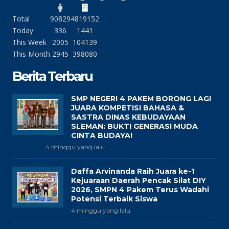
Total
90829
4819152
Today
336
1441
This Week
2005
104139
This Month
2945
398080
Berita Terbaru
SMP NEGERI 4 PAKEM BORONG LAGI
JUARA KOMPETISI BAHASA &
SASTRA DINAS KEBUDAYAAN
SLEMAN: BUKTI GENERASI MUDA
CINTA BUDAYA!
4 minggu yang lalu
Daffa Arvinanda Raih Juara ke-1
Kejuaraan Daerah Pencak Silat DIY
2026, SMPN 4 Pakem Terus Wadahi
Potensi Terbaik Siswa
4 minggu yang lalu