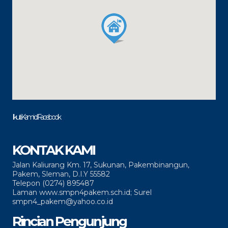
Ikuti Kami di Facebook
KONTAK KAMI
Jalan Kaliurang Km. 17, Sukunan, Pakembinangun,
Pakem, Sleman, D.I.Y 55582
Telepon (0274) 895487
Laman www.smpn4pakem.sch.id; Surel
smpn4_pakem@yahoo.co.id
Rincian Pengunjung