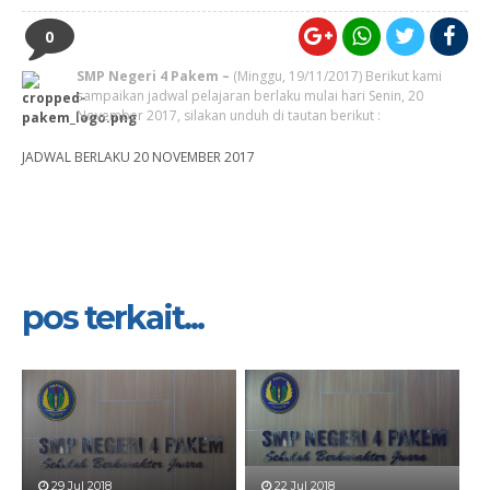
0
S
MP Negeri 4 Pakem –
(Minggu, 19/11/2017)
Berikut kami
sampaikan jadwal pelajaran berlaku mulai hari Senin, 20
November 2017, silakan unduh di tautan berikut :
JADWAL BERLAKU 20 NOVEMBER 2017
pos terkait...
29 Jul 2018
22 Jul 2018