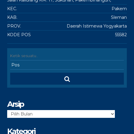
Jalan Kaliurang KM. 17, Sukunan, Pakembinangun,
KEC.
Pakem
KAB.
Sleman
PROV.
Daerah Istimewa Yogyakarta
KODE POS
55582
Arsip
Arsip
Kategori