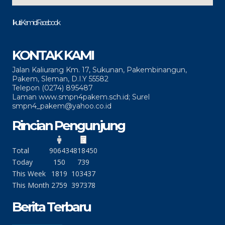
Ikuti Kami di Facebook
KONTAK KAMI
Jalan Kaliurang Km. 17, Sukunan, Pakembinangun,
Pakem, Sleman, D.I.Y 55582
Telepon (0274) 895487
Laman www.smpn4pakem.sch.id; Surel
smpn4_pakem@yahoo.co.id
Rincian Pengunjung
Total
90643
4818450
Today
150
739
This Week
1819
103437
This Month
2759
397378
Berita Terbaru