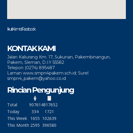
Ikuti Kami di Facebook
KONTAK KAMI
Jalan Kaliurang Km. 17, Sukunan, Pakembinangun,
Pakem, Sleman, D.I.Y 55582
Telepon (0274) 895487
Laman www.smpn4pakem.sch.id; Surel
smpn4_pakem@yahoo.co.id
Rincian Pengunjung
Total
90761
4817652
Today
334
1721
This Week
1655
102639
This Month
2595
396580