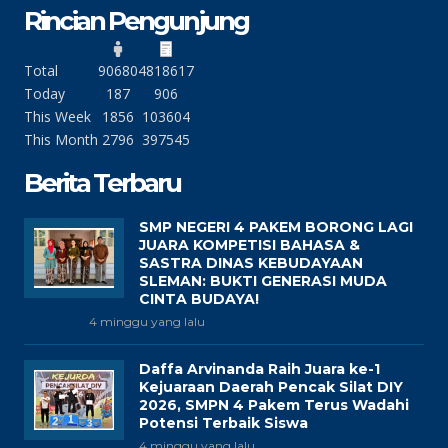
Rincian Pengunjung
Total
90680
4818617
Today
187
906
This Week
1856
103604
This Month
2796
397545
Berita Terbaru
SMP NEGERI 4 PAKEM BORONG LAGI
JUARA KOMPETISI BAHASA &
SASTRA DINAS KEBUDAYAAN
SLEMAN: BUKTI GENERASI MUDA
CINTA BUDAYA!
4 minggu yang lalu
Daffa Arvinanda Raih Juara ke-1
Kejuaraan Daerah Pencak Silat DIY
2026, SMPN 4 Pakem Terus Wadahi
Potensi Terbaik Siswa
4 minggu yang lalu