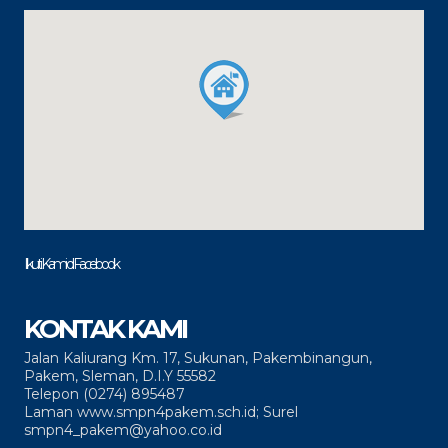
Ikuti Kami di Facebook
KONTAK KAMI
Jalan Kaliurang Km. 17, Sukunan, Pakembinangun,
Pakem, Sleman, D.I.Y 55582
Telepon (0274) 895487
Laman www.smpn4pakem.sch.id; Surel
smpn4_pakem@yahoo.co.id