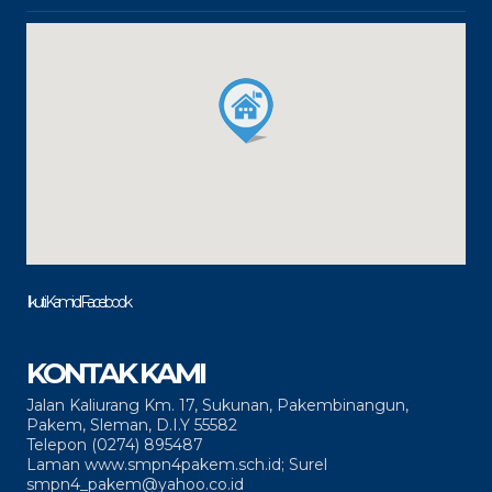
Ikuti Kami di Facebook
KONTAK KAMI
Jalan Kaliurang Km. 17, Sukunan, Pakembinangun,
Pakem, Sleman, D.I.Y 55582
Telepon (0274) 895487
Laman www.smpn4pakem.sch.id; Surel
smpn4_pakem@yahoo.co.id