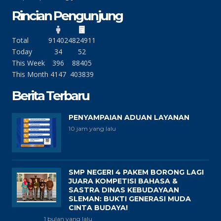
Rincian Pengunjung
Total
91402
4824911
Today
34
52
This Week
396
88405
This Month
4147
403839
Berita Terbaru
PENYAMPAIAN ADUAN LAYANAN
10 jam yang lalu
SMP NEGERI 4 PAKEM BORONG LAGI
JUARA KOMPETISI BAHASA &
SASTRA DINAS KEBUDAYAAN
SLEMAN: BUKTI GENERASI MUDA
CINTA BUDAYA!
1 bulan yang lalu