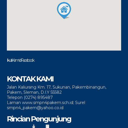
Ikuti Kami di Facebook
KONTAK KAMI
Jalan Kaliurang Km. 17, Sukunan, Pakembinangun,
Pakem, Sleman, D.I.Y 55582
Telepon (0274) 895487
Laman www.smpn4pakem.sch.id; Surel
smpn4_pakem@yahoo.co.id
Rincian Pengunjung