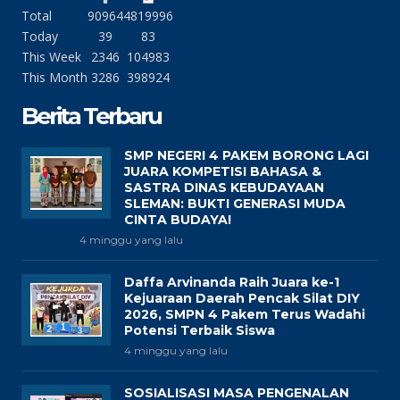
Total
90964
4819996
Today
39
83
This Week
2346
104983
This Month
3286
398924
Berita Terbaru
SMP NEGERI 4 PAKEM BORONG LAGI
JUARA KOMPETISI BAHASA &
SASTRA DINAS KEBUDAYAAN
SLEMAN: BUKTI GENERASI MUDA
CINTA BUDAYA!
4 minggu yang lalu
Daffa Arvinanda Raih Juara ke-1
Kejuaraan Daerah Pencak Silat DIY
2026, SMPN 4 Pakem Terus Wadahi
Potensi Terbaik Siswa
4 minggu yang lalu
SOSIALISASI MASA PENGENALAN