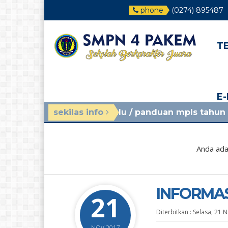
phone
(0274) 895487
T
E
inggu yang lalu
sekilas info
/ panduan mpls tahun ajaran 2026/
Anda ada 
INFORMAS
21
Diterbitkan :
Selasa, 21 
NOV 2017