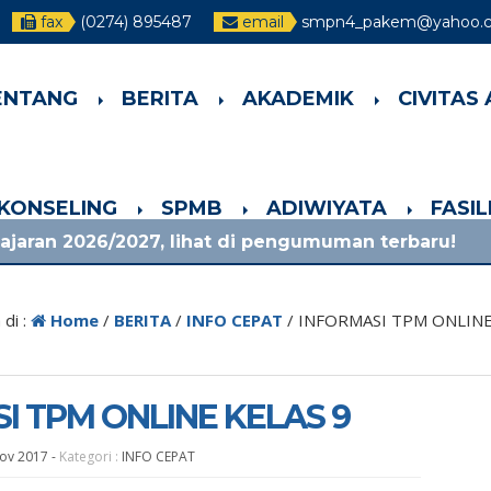
fax
(0274) 895487
email
smpn4_pakem@yahoo.co
ENTANG
BERITA
AKADEMIK
CIVITAS
-KONSELING
SPMB
ADIWIYATA
FASI
2027, lihat di pengumuman terbaru!
1 bulan y
di :
Home
/
BERITA
/
INFO CEPAT
/
INFORMASI TPM ONLINE
I TPM ONLINE KELAS 9
Nov 2017
-
Kategori :
INFO CEPAT