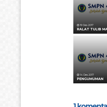
19 Des 2017
RALAT TULIB M
14 Des 2017
PENGUMUMAN
1 komenta