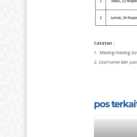
Catatan :
1. Masing-masing si
2.
Username
dan
pas
pos terkait