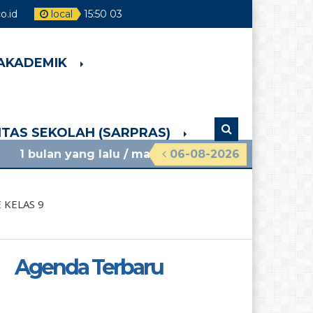
.id
local
15
:
50
04
 AKADEMIK
LITAS SEKOLAH (SARPRAS)
ang lalu
/ materi sosialisasi mpls ramah 2026 smpn
06-08-2026
 KELAS 9
Agenda Terbaru