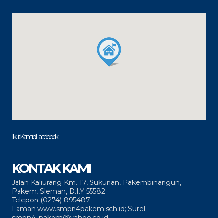
Ikuti Kami di Facebook
KONTAK KAMI
Jalan Kaliurang Km. 17, Sukunan, Pakembinangun,
Pakem, Sleman, D.I.Y 55582
Telepon (0274) 895487
Laman www.smpn4pakem.sch.id; Surel
smpn4_pakem@yahoo.co.id