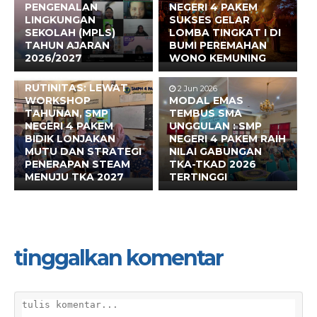
PENGENALAN
NEGERI 4 PAKEM
LINGKUNGAN
SUKSES GELAR
SEKOLAH (MPLS)
LOMBA TINGKAT I DI
TAHUN AJARAN
BUMI PEREMAHAN
2026/2027
WONO KEMUNING
17 Jun 2026
BUKAN SEKADAR
RUTINITAS: LEWAT
2 Jun 2026
WORKSHOP
MODAL EMAS
TAHUNAN, SMP
TEMBUS SMA
NEGERI 4 PAKEM
UNGGULAN : SMP
BIDIK LONJAKAN
NEGERI 4 PAKEM RAIH
MUTU DAN STRATEGI
NILAI GABUNGAN
PENERAPAN STEAM
TKA-TKAD 2026
MENUJU TKA 2027
TERTINGGI
tinggalkan komentar