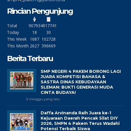
Rincian Pengunjung
Total
90793
4817741
Today
18
30
This Week
1687
102728
This Month
2627
396669
Berita Terbaru
SMP NEGERI 4 PAKEM BORONG LAGI
JUARA KOMPETISI BAHASA &
SASTRA DINAS KEBUDAYAAN
SLEMAN: BUKTI GENERASI MUDA
CINTA BUDAYA!
3 minggu yang lalu
Daffa Arvinanda Raih Juara ke-1
Kejuaraan Daerah Pencak Silat DIY
2026, SMPN 4 Pakem Terus Wadahi
Potensi Terbaik Siswa