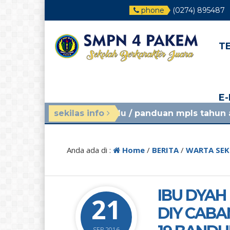
phone
(0274) 895487
T
E
nggu yang lalu
sekilas info
/ panduan mpls tahun ajaran 2026/20
Anda ada di :
Home
/
BERITA
/
WARTA SE
IBU DYAH
21
DIY CABA
SEP 2016