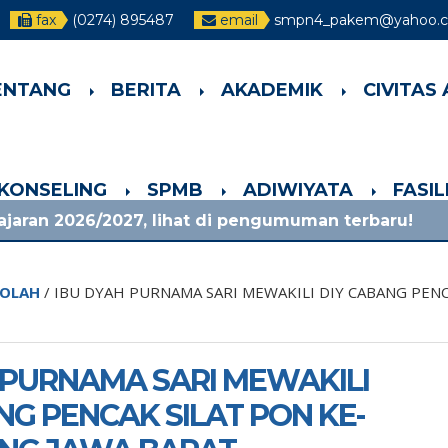
fax
(0274) 895487
email
smpn4_pakem@yahoo.co
ENTANG
BERITA
AKADEMIK
CIVITAS
-KONSELING
SPMB
ADIWIYATA
FASI
27, lihat di pengumuman terbaru!
4 minggu y
KOLAH
/
IBU DYAH PURNAMA SARI MEWAKILI DIY CABANG PEN
 PURNAMA SARI MEWAKILI
NG PENCAK SILAT PON KE-