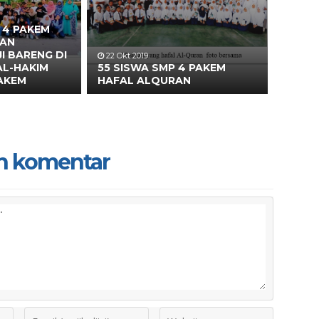
 4 PAKEM
DAN
I BARENG DI
22 Okt 2019
AL-HAKIM
55 SISWA SMP 4 PAKEM
PAKEM
HAFAL ALQURAN
n komentar