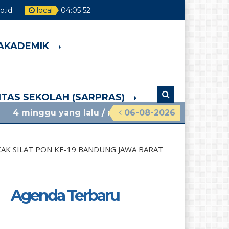
.id
local
04
:
05
53
 AKADEMIK
LITAS SEKOLAH (SARPRAS)
ang lalu
/ materi sosialisasi mpls ramah 2026 smp
06-08-2026
CAK SILAT PON KE-19 BANDUNG JAWA BARAT
Agenda Terbaru