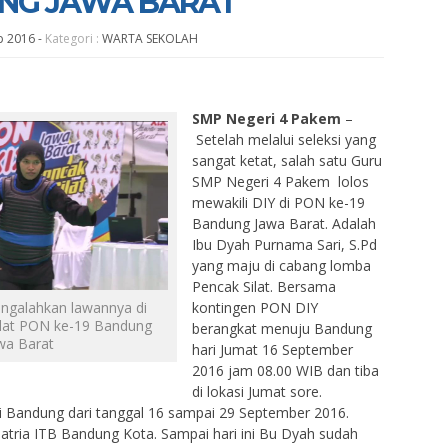
UNG JAWA BARAT
p 2016
-
Kategori :
WARTA SEKOLAH
SMP Negeri 4 Pakem
–
Setelah melalui seleksi yang
sangat ketat, salah satu Guru
SMP Negeri 4 Pakem lolos
mewakili DIY di PON ke-19
Bandung Jawa Barat. Adalah
Ibu Dyah Purnama Sari, S.Pd
yang maju di cabang lomba
Pencak Silat. Bersama
ngalahkan lawannya di
kontingen PON DIY
lat PON ke-19 Bandung
berangkat menuju Bandung
wa Barat
hari Jumat 16 September
2016 jam 08.00 WIB dan tiba
di lokasi Jumat sore.
i Bandung dari tanggal 16 sampai 29 September 2016.
tria ITB Bandung Kota. Sampai hari ini Bu Dyah sudah