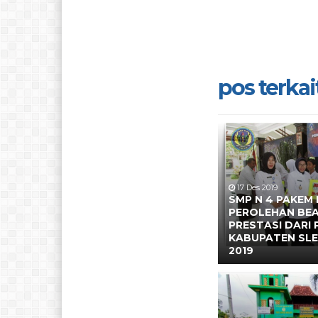
pos terkait
17 Des 2019
SMP N 4 PAKEM
PEROLEHAN BE
PRESTASI DARI
KABUPATEN SL
2019