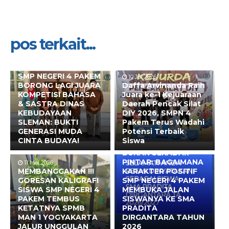
pos terkait...
10 Jul 2026
SMP NEGERI 4 PAKEM
10 Jul 2026
BORONG LAGI JUARA
Daffa Arvinanda Raih
KOMPETISI BAHASA
Juara ke-1 Kejuaraan
& SASTRA DINAS
Daerah Pencak Silat
KEBUDAYAAN
DIY 2026, SMPN 4
SLEMAN: BUKTI
Pakem Terus Wadahi
GENERASI MUDA
Potensi Terbaik
CINTA BUDAYA!
Siswa
10 Mei 2026
BUKAN SEKADAR
PINTAR: BAGAIMANA
11 Mei 2026
MEMBANGGAKAN !!!
KARAKTER POSITIF
GORESAN KALIGRAFI
SMP NEGERI 4 PAKEM
SISWA SMP NEGERI 4
MEMBUKA JALAN
PAKEM TEMBUS
SISWANYA KE SMA
KETATNYA SPMB
PRADITA
MAN 1 YOGYAKARTA
DIRGANTARA TAHUN
JALUR UNGGULAN
2026