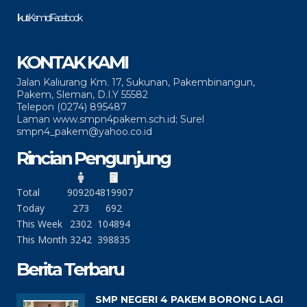
Ikuti Kami di Facebook
KONTAK KAMI
Jalan Kaliurang Km. 17, Sukunan, Pakembinangun,
Pakem, Sleman, D.I.Y 55582
Telepon (0274) 895487
Laman www.smpn4pakem.sch.id; Surel
smpn4_pakem@yahoo.co.id
Rincian Pengunjung
Total
90920
4819907
Today
273
692
This Week
2302
104894
This Month
3242
398835
Berita Terbaru
SMP NEGERI 4 PAKEM BORONG LAGI