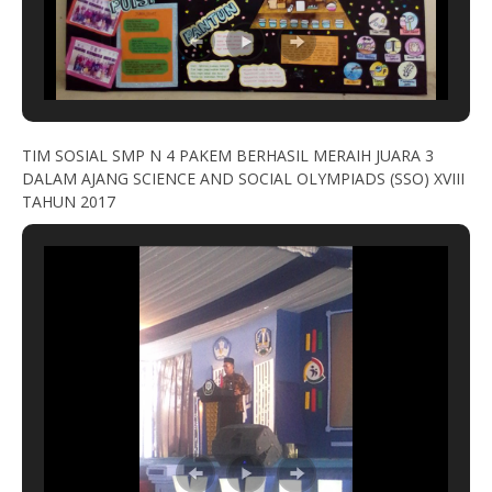
TIM SOSIAL SMP N 4 PAKEM BERHASIL MERAIH JUARA 3
DALAM AJANG SCIENCE AND SOCIAL OLYMPIADS (SSO) XVIII
TAHUN 2017