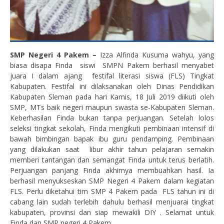
SMP Negeri 4 Pakem –
Izza Alfinda Kusuma wahyu, yang
biasa disapa Finda siswi SMPN Pakem berhasil menyabet
juara I dalam ajang festifal literasi siswa (FLS) Tingkat
Kabupaten. Festifal ini dilaksanakan oleh Dinas Pendidikan
Kabupaten Sleman pada hari Kamis, 18 Juli 2019 diikuti oleh
SMP, MTs baik negeri maupun swasta se-Kabupaten Sleman.
Keberhasilan Finda bukan tanpa perjuangan. Setelah lolos
seleksi tingkat sekolah, Finda mengikuti pembinaan intensif di
bawah bimbingan bapak ibu guru pendamping. Pembinaan
yang dilakukan saat libur akhir tahun pelajaran semakin
memberi tantangan dan semangat Finda untuk terus berlatih.
Perjuangan panjang Finda akhirnya membuahkan hasil. Ia
berhasil menyukseskan SMP Negeri 4 Pakem dalam kegiatan
FLS. Perlu diketahui tim SMP 4 Pakem pada FLS tahun ini di
cabang lain sudah terlebih dahulu berhasil menjuarai tingkat
kabupaten, provinsi dan siap mewakili DIY . Selamat untuk
Finda dan SMP negeri 4 Pakem.