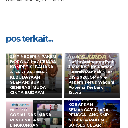
pos terkait...
10 Jul 2026
SMP NEGERI 4 PAKEM
10 Jul 2026
BORONG LAGI JUARA
Daffa Arvinanda Raih
KOMPETISI BAHASA
Juara ke-1 Kejuaraan
& SASTRA DINAS
Daerah Pencak Silat
KEBUDAYAAN
DIY 2026, SMPN 4
SLEMAN: BUKTI
Pakem Terus Wadahi
GENERASI MUDA
Potensi Terbaik
CINTA BUDAYA!
Siswa
19 Jun 2026
KOBARKAN
SEMANGAT JUARA,
8 Jul 2026
SOSIALISASI MASA
PENGGALANG SMP
PENGENALAN
NEGERI 4 PAKEM
LINGKUNGAN
SUKSES GELAR