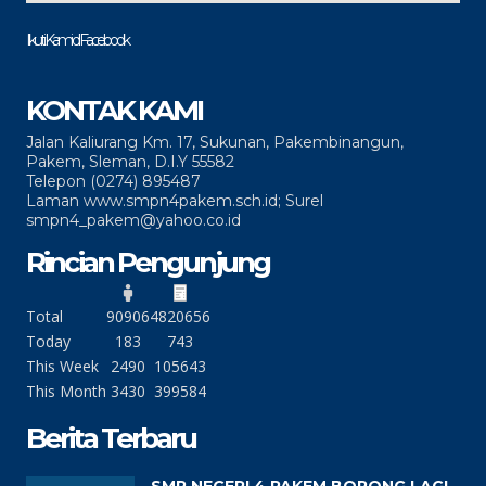
Ikuti Kami di Facebook
KONTAK KAMI
Jalan Kaliurang Km. 17, Sukunan, Pakembinangun,
Pakem, Sleman, D.I.Y 55582
Telepon (0274) 895487
Laman www.smpn4pakem.sch.id; Surel
smpn4_pakem@yahoo.co.id
Rincian Pengunjung
Total
90906
4820656
Today
183
743
This Week
2490
105643
This Month
3430
399584
Berita Terbaru
SMP NEGERI 4 PAKEM BORONG LAGI