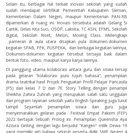
Selain itu, berbagai hal terkait inovasi sekolah yang sudah
sudah mendapat sertifikat Pemerintah Kabupaten Sleman,
Kementerian Dalam Negeri, maupun Kementerian PAN-RB
dipamerkan di ruang ini. Inovasi tersebuta adalah Gelang Si
Cantik, Gelas Kita Suci, OSOP, Laksita, TC-KSN, EFMS, Sekolah
digital, Sekolah Riset, Melon, Moving Class. Melengkapi
pameran di aula utara disajikan pula dokumen-dokumen
kegiatan SPAB, PPK, PUSPEKA, dan berbagai kegiatan lainnya.
Dokumen-dokumen kegiatan tersebut tersajia baik dalam
bentuk foto, video, maupun karya karya lainnya.
Di panggung utama kolaborasi antara guru dan siswa tersaji
pada gelaran “kolaborasi puisi tujuh bahasa”, penampilan
drama teatrikal hasil Projek Penguatan Profil Pelajar Pancasila
(P5) dari kelas 7 D dan 7E. Story Telling dengan penampil
Sheikha Zahira Zuhrah yang merupakan salah satu unggulan
dari program layanan sekolah yaitu English Speaking juga turut
tampil. Sejumlah penampilan siswa dan guru juga
menyemarakkan gelaran pada Festival Empat Pakem (FEP)
2022 bertajuk Sebuah Prolog ini. Penampilan Queensha Aya
Azzura Ginting dengan lagu berjudul “Kangen” milik Dewa 19
yang memiliki arti bahwa seluruh peserta didik SMP Negeri 4