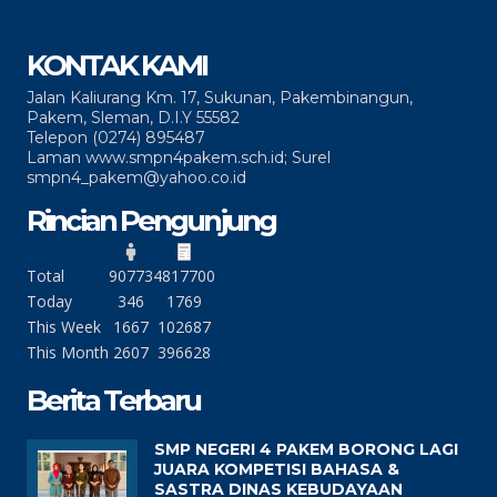
KONTAK KAMI
Jalan Kaliurang Km. 17, Sukunan, Pakembinangun,
Pakem, Sleman, D.I.Y 55582
Telepon (0274) 895487
Laman www.smpn4pakem.sch.id; Surel
smpn4_pakem@yahoo.co.id
Rincian Pengunjung
Total
90773
4817700
Today
346
1769
This Week
1667
102687
This Month
2607
396628
Berita Terbaru
SMP NEGERI 4 PAKEM BORONG LAGI
JUARA KOMPETISI BAHASA &
SASTRA DINAS KEBUDAYAAN