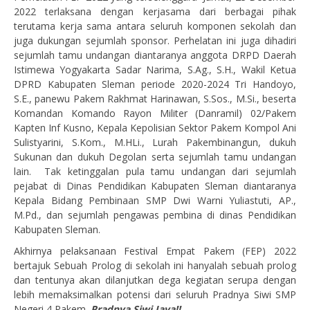
2022 terlaksana dengan kerjasama dari berbagai pihak
terutama kerja sama antara seluruh komponen sekolah dan
juga dukungan sejumlah sponsor. Perhelatan ini juga dihadiri
sejumlah tamu undangan diantaranya anggota DRPD Daerah
Istimewa Yogyakarta Sadar Narima, S.Ag., S.H., Wakil Ketua
DPRD Kabupaten Sleman periode 2020-2024 Tri Handoyo,
S.E., panewu Pakem Rakhmat Harinawan, S.Sos., M.Si., beserta
Komandan Komando Rayon Militer (Danramil) 02/Pakem
Kapten Inf Kusno, Kepala Kepolisian Sektor Pakem Kompol Ani
Sulistyarini, S.Kom., M.HLi., Lurah Pakembinangun, dukuh
Sukunan dan dukuh Degolan serta sejumlah tamu undangan
lain. Tak ketinggalan pula tamu undangan dari sejumlah
pejabat di Dinas Pendidikan Kabupaten Sleman diantaranya
Kepala Bidang Pembinaan SMP Dwi Warni Yuliastuti, AP.,
M.Pd., dan sejumlah pengawas pembina di dinas Pendidikan
Kabupaten Sleman.
Akhirnya pelaksanaan Festival Empat Pakem (FEP) 2022
bertajuk Sebuah Prolog di sekolah ini hanyalah sebuah prolog
dan tentunya akan dilanjutkan dega kegiatan serupa dengan
lebih memaksimalkan potensi dari seluruh Pradnya Siwi SMP
Negeri 4 Pakem.
Pradnya Siwi Jaya!!