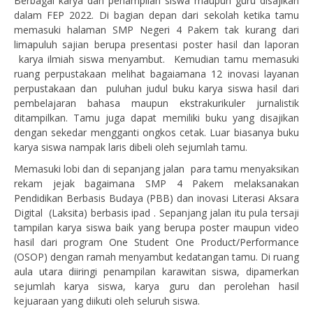
Berbagai karya dan penampilan siswa maupun guru disajikan
dalam FEP 2022. Di bagian depan dari sekolah ketika tamu
memasuki halaman SMP Negeri 4 Pakem tak kurang dari
limapuluh sajian berupa presentasi poster hasil dan laporan
karya ilmiah siswa menyambut. Kemudian tamu memasuki
ruang perpustakaan melihat bagaiamana 12 inovasi layanan
perpustakaan dan puluhan judul buku karya siswa hasil dari
pembelajaran bahasa maupun ekstrakurikuler jurnalistik
ditampilkan. Tamu juga dapat memiliki buku yang disajikan
dengan sekedar mengganti ongkos cetak. Luar biasanya buku
karya siswa nampak laris dibeli oleh sejumlah tamu.
Memasuki lobi dan di sepanjang jalan para tamu menyaksikan
rekam jejak bagaimana SMP 4 Pakem melaksanakan
Pendidikan Berbasis Budaya (PBB) dan inovasi Literasi Aksara
Digital (Laksita) berbasis ipad . Sepanjang jalan itu pula tersaji
tampilan karya siswa baik yang berupa poster maupun video
hasil dari program One Student One Product/Performance
(OSOP) dengan ramah menyambut kedatangan tamu. Di ruang
aula utara diiringi penampilan karawitan siswa, dipamerkan
sejumlah karya siswa, karya guru dan perolehan hasil
kejuaraan yang diikuti oleh seluruh siswa.