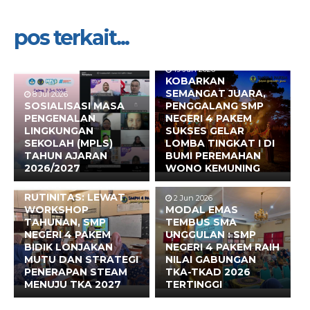
pos terkait...
19 Jun 2026
KOBARKAN
SEMANGAT JUARA,
8 Jul 2026
SOSIALISASI MASA
PENGGALANG SMP
PENGENALAN
NEGERI 4 PAKEM
LINGKUNGAN
SUKSES GELAR
SEKOLAH (MPLS)
LOMBA TINGKAT I DI
TAHUN AJARAN
BUMI PEREMAHAN
2026/2027
WONO KEMUNING
17 Jun 2026
BUKAN SEKADAR
RUTINITAS: LEWAT
2 Jun 2026
WORKSHOP
MODAL EMAS
TAHUNAN, SMP
TEMBUS SMA
NEGERI 4 PAKEM
UNGGULAN : SMP
BIDIK LONJAKAN
NEGERI 4 PAKEM RAIH
MUTU DAN STRATEGI
NILAI GABUNGAN
PENERAPAN STEAM
TKA-TKAD 2026
MENUJU TKA 2027
TERTINGGI