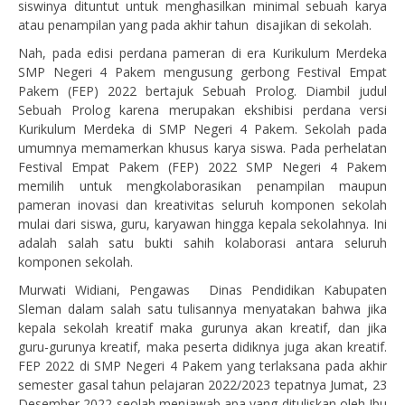
siswinya dituntut untuk menghasilkan minimal sebuah karya
atau penampilan yang pada akhir tahun disajikan di sekolah.
Nah, pada edisi perdana pameran di era Kurikulum Merdeka
SMP Negeri 4 Pakem mengusung gerbong Festival Empat
Pakem (FEP) 2022 bertajuk Sebuah Prolog. Diambil judul
Sebuah Prolog karena merupakan ekshibisi perdana versi
Kurikulum Merdeka di SMP Negeri 4 Pakem. Sekolah pada
umumnya memamerkan khusus karya siswa. Pada perhelatan
Festival Empat Pakem (FEP) 2022 SMP Negeri 4 Pakem
memilih untuk mengkolaborasikan penampilan maupun
pameran inovasi dan kreativitas seluruh komponen sekolah
mulai dari siswa, guru, karyawan hingga kepala sekolahnya. Ini
adalah salah satu bukti sahih kolaborasi antara seluruh
komponen sekolah.
Murwati Widiani, Pengawas Dinas Pendidikan Kabupaten
Sleman dalam salah satu tulisannya menyatakan bahwa jika
kepala sekolah kreatif maka gurunya akan kreatif, dan jika
guru-gurunya kreatif, maka peserta didiknya juga akan kreatif.
FEP 2022 di SMP Negeri 4 Pakem yang terlaksana pada akhir
semester gasal tahun pelajaran 2022/2023 tepatnya Jumat, 23
Desember 2022 seolah menjawab apa yang dituliskan oleh Ibu