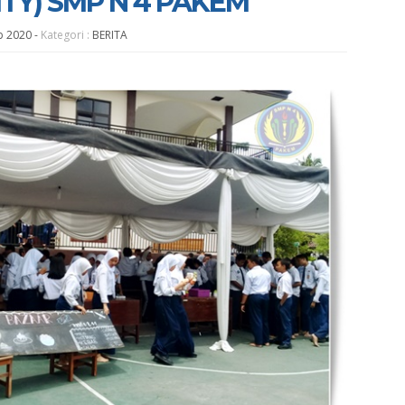
Y) SMP N 4 PAKEM
b 2020
-
Kategori :
BERITA