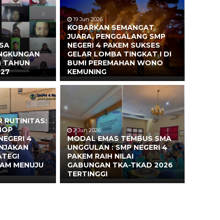
19 Jun 2026
KOBARKAN SEMANGAT
JUARA, PENGGALANG SMP
ASA
NEGERI 4 PAKEM SUKSES
INGKUNGAN
GELAR LOMBA TINGKAT I DI
) TAHUN
BUMI PEREMAHAN WONO
027
KEMUNING
 RUTINITAS:
HOP
2 Jun 2026
NEGERI 4
MODAL EMAS TEMBUS SMA
ONJAKAN
UNGGULAN : SMP NEGERI 4
ATEGI
PAKEM RAIH NILAI
EAM MENUJU
GABUNGAN TKA-TKAD 2026
TERTINGGI