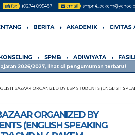
fax
(0274) 895487
email
smpn4_pakem@yahoo.co
ENTANG
BERITA
AKADEMIK
CIVITAS
-KONSELING
SPMB
ADIWIYATA
FASI
27, lihat di pengumuman terbaru!
1 bulan yan
GLISH BAZAAR ORGANIZED BY ESP STUDENTS (ENGLISH SPE
BAZAAR ORGANIZED BY
ENTS (ENGLISH SPEAKING