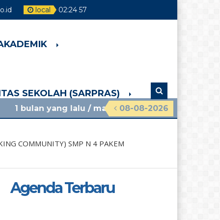
.id
local
02
:
24
59
 AKADEMIK
LITAS SEKOLAH (SARPRAS)
g lalu
/ materi sosialisasi mpls ramah 2026 smpn 4
08-08-2026
AKING COMMUNITY) SMP N 4 PAKEM
Agenda Terbaru