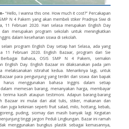
m-
“Hello, I wanna this one. How much it cost?” Percakapan
 SMP N 4 Pakem yang akan membeli stiker Pradnya Siwi di
sa, 11 Februari 2020. Hari selasa merupakan English Day
an dan merupakan program sekolah untuk meningkatkan
ggris dalam keseharian siswa di sekolah.
, selain program English Day setiap hari Selasa, ada yang
asa 11 Februari 2020. English Bazaar, program dari Sie
 Berbagai Bahasa, OSIS SMP N 4 Pakem, semakin
n English Day. English Bazaar ini dilaksanakan pada jam
wa melaksanakan istirahat kedua. Menariknya lagi, untuk
Bazaar para pengunjung yang terdiri dari siswa dan bapak
n harus menggunakan bahasa Inggris dalam setiap
k dalam memesan barang, menanyakan harga, membayar
terima kasih ataupun testimoni. Adapun barang-barang
sh Bazaar ini mulai dari alat tulis, stiker, makanan dan
n juga kekinian seperti fruit salad, milo, hottang, kebab,
 goreng, puding, siomay dan masih banyak lagi. Kegiatan
enjunjung tinggi jargon Peduli Lingkungan. Bazar ini ramah
idak menggunakan bungkus plastik sebagai kemasannya,