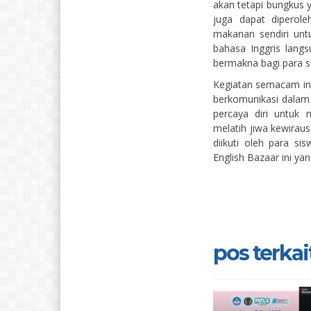
akan tetapi bungkus y
juga dapat diperol
makanan sendiri unt
bahasa Inggris langs
bermakna bagi para s
Kegiatan semacam in
berkomunikasi dalam 
percaya diri untuk 
melatih jiwa kewirau
diikuti oleh para s
English Bazaar ini 
pos terkait