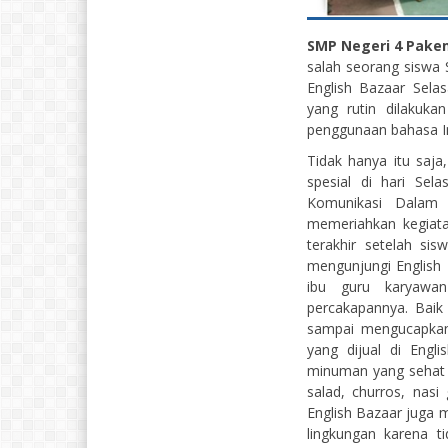
SMP Negeri 4 Pake
salah seorang siswa
English Bazaar Sela
yang rutin dilakuk
penggunaan bahasa In
Tidak hanya itu saja
spesial di hari Sel
Komunikasi Dalam
memeriahkan kegiata
terakhir setelah sis
mengunjungi English 
ibu guru karyawa
percakapannya. Bai
sampai mengucapkan 
yang dijual di Engli
minuman yang sehat da
salad, churros, nasi
English Bazaar juga m
lingkungan karena t