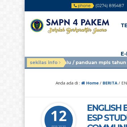
phone
(0274) 895487
T
E
nggu yang lalu
sekilas info
/ panduan mpls tahun ajaran 2026/20
Anda ada di :
Home
/
BERITA
/
EN
ENGLISH 
12
ESP STUD
FEB 2020