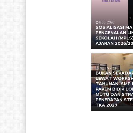
8 Jul 2026
SOSIALISASI M
PENGENALAN L
SEKOLAH (MPLS
AJARAN 2026/2
17 Jun 2026
BUKAN SEKADAR
LEWAT WORKS
TAHUNAN, SMP 
PAKEM BIDIK L
MUTU DAN STR
PENERAPAN ST
TKA 2027